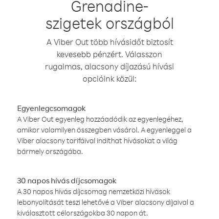
Grenadine-
szigetek országból
A Viber Out több hívásidőt biztosít
kevesebb pénzért. Válasszon
rugalmas, alacsony díjazású hívási
opcióink közül:
Egyenlegcsomagok
A Viber Out egyenleg hozzáadódik az egyenlegéhez,
amikor valamilyen összegben vásárol. A egyenleggel a
Viber alacsony tarifáival indíthat hívásokat a világ
bármely országába.
30 napos hívás díjcsomagok
A 30 napos hívás díjcsomag nemzetközi hívások
lebonyolítását teszi lehetővé a Viber alacsony díjaival a
kiválasztott célországokba 30 napon át.