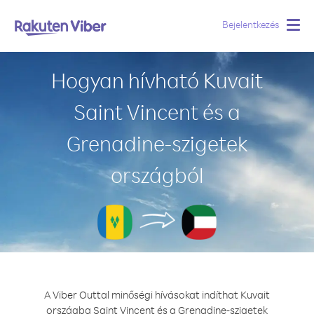
Bejelentkezés
Togg
navig
Hogyan hívható Kuvait
Saint Vincent és a
Grenadine-szigetek
országból
A Viber Outtal minőségi hívásokat indíthat Kuvait
országba Saint Vincent és a Grenadine-szigetek