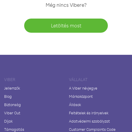
Még nincs Vibere?
Letöltés most
VIBER
VÁLLALAT
Jellemzők
A Viber névjegye
Blog
Márkaközpont
Biztonság
Állások
Viber Out
Feltételek és irányelvek
Díjak
Adatvédelmi szabályzat
Támogatás
Customer Complaints Code