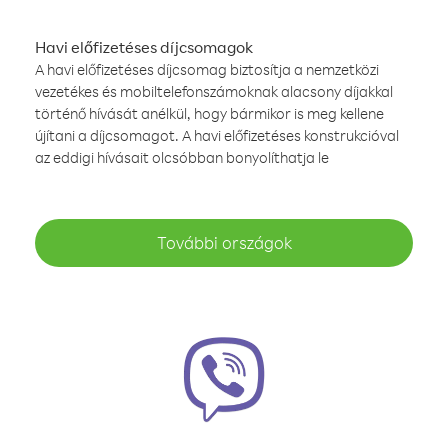
Havi előfizetéses díjcsomagok
A havi előfizetéses díjcsomag biztosítja a nemzetközi
vezetékes és mobiltelefonszámoknak alacsony díjakkal
történő hívását anélkül, hogy bármikor is meg kellene
újítani a díjcsomagot. A havi előfizetéses konstrukcióval
az eddigi hívásait olcsóbban bonyolíthatja le
További országok