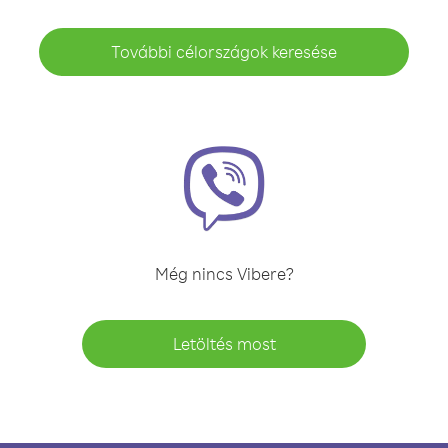
További célországok keresése
Még nincs Vibere?
Letöltés most