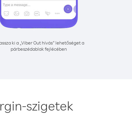
assza ki a „Viber Out hívás” lehetőséget a
párbeszédablak fejlécében
irgin-szigetek