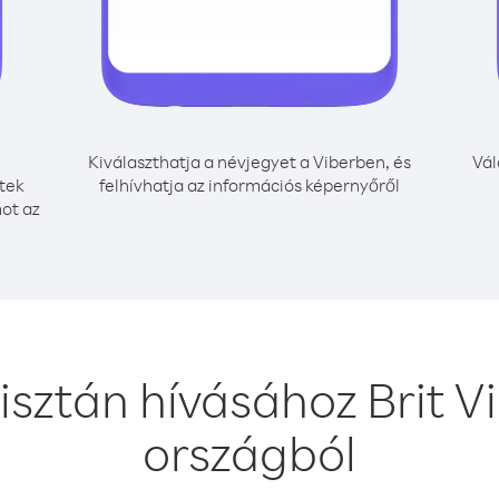
Kiválaszthatja a névjegyet a Viberben, és
Vál
etek
felhívhatja az információs képernyőről
mot az
isztán hívásához Brit V
országból