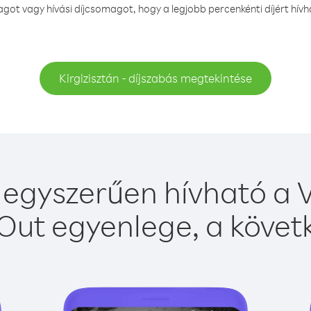
ot vagy hívási díjcsomagot, hogy a legjobb percenkénti díjért hívha
Kirgizisztán - díjszabás megtekintése
n egyszerűen hívható a V
Out egyenlege, a követk