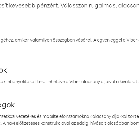
osít kevesebb pénzért. Válasszon rugalmas, alacsony
éhez, amikor valamilyen összegben vásárol. A egyenleggel a Viber a
ok
k lebonyolítását teszi lehetővé a Viber alacsony díjaival a kiválas
magok
emzetközi vezetékes és mobiltelefonszámoknak alacsony díjakkal törté
. A havi előfizetéses konstrukcióval az eddigi hívásait olcsóbban bony