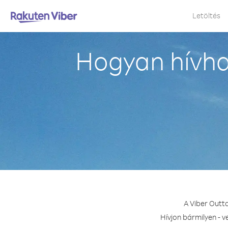
Letöltés
Hogyan hívhat
A Viber Outta
Hívjon bármilyen - v