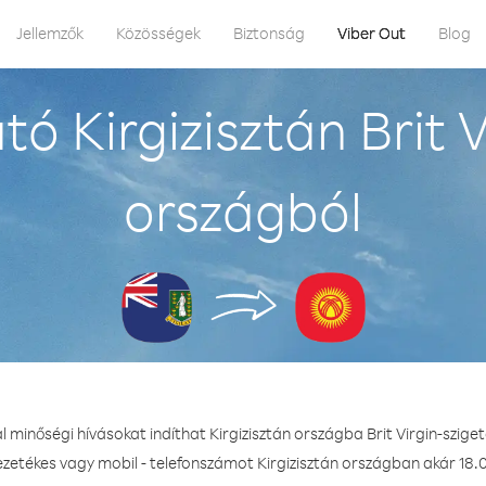
Jellemzők
Közösségek
Biztonság
Viber Out
Blog
ó Kirgizisztán Brit V
országból
l minőségi hívásokat indíthat Kirgizisztán országba Brit Virgin-szige
ezetékes vagy mobil - telefonszámot Kirgizisztán országban akár 18.0