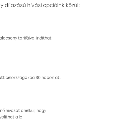
 díjazású hívási opcióink közül:
lacsony tarifáival indíthat
ztott célországokba 30 napon át.
nő hívását anélkül, hogy
olíthatja le