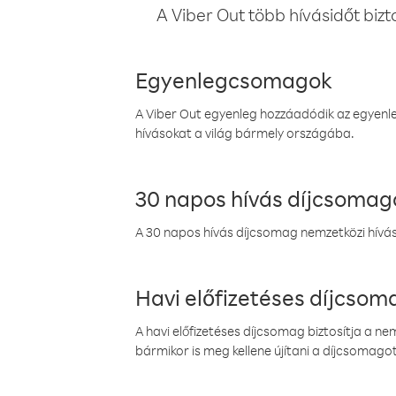
A Viber Out több hívásidőt bizt
Egyenlegcsomagok
A Viber Out egyenleg hozzáadódik az egyenleg
hívásokat a világ bármely országába.
30 napos hívás díjcsomag
A 30 napos hívás díjcsomag nemzetközi híváso
Havi előfizetéses díjcso
A havi előfizetéses díjcsomag biztosítja a n
bármikor is meg kellene újítani a díjcsomagot