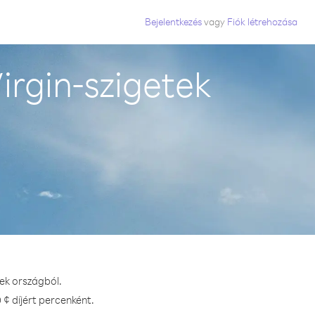
Bejelentkezés
vagy
Fiók létrehozása
irgin-szigetek
tek országból.
 ¢ díjért percenként.