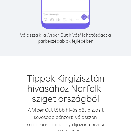
Válassza ki a „Viber Out hívás” lehetőséget a
párbeszédablak fejlécében
Tippek Kirgizisztán
hívásához Norfolk-
sziget országból
A Viber Out több hívásidőt biztosít
kevesebb pénzért. Válasszon
rugalmas, alacsony díjazású hívási