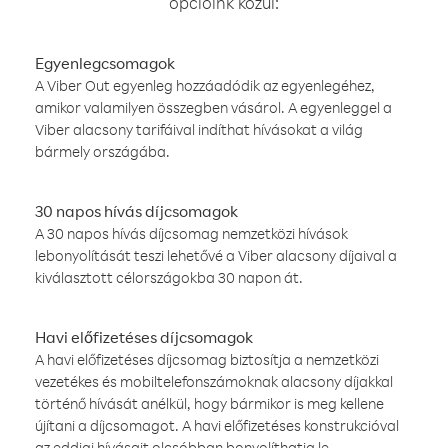
opcióink közül:
Egyenlegcsomagok
A Viber Out egyenleg hozzáadódik az egyenlegéhez,
amikor valamilyen összegben vásárol. A egyenleggel a
Viber alacsony tarifáival indíthat hívásokat a világ
bármely országába.
30 napos hívás díjcsomagok
A 30 napos hívás díjcsomag nemzetközi hívások
lebonyolítását teszi lehetővé a Viber alacsony díjaival a
kiválasztott célországokba 30 napon át.
Havi előfizetéses díjcsomagok
A havi előfizetéses díjcsomag biztosítja a nemzetközi
vezetékes és mobiltelefonszámoknak alacsony díjakkal
történő hívását anélkül, hogy bármikor is meg kellene
újítani a díjcsomagot. A havi előfizetéses konstrukcióval
az eddigi hívásait olcsóbban bonyolíthatja le