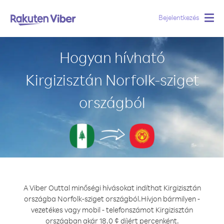
Bejelentkezés
Togg
navig
Hogyan hívható
Kirgizisztán Norfolk-sziget
országból
A Viber Outtal minőségi hívásokat indíthat Kirgizisztán
országba Norfolk-sziget országból.
Hívjon bármilyen -
vezetékes vagy mobil - telefonszámot Kirgizisztán
országban akár 18.0 ¢ díjért percenként.