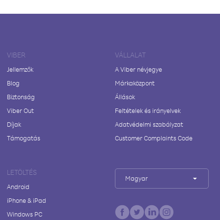
VIBER
VÁLLALAT
Jellemzők
A Viber névjegye
Blog
Márkaközpont
Biztonság
Állások
Viber Out
Feltételek és irányelvek
Díjak
Adatvédelmi szabályzat
Támogatás
Customer Complaints Code
LETÖLTÉS
Magyar
Android
iPhone & iPad
Windows PC