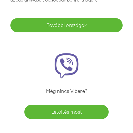
További országok
Még nincs Vibere?
Letöltés most