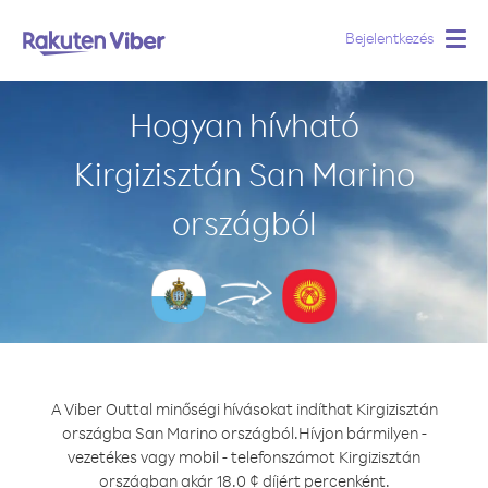
Bejelentkezés
Togg
navig
Hogyan hívható
Kirgizisztán San Marino
országból
A Viber Outtal minőségi hívásokat indíthat Kirgizisztán
országba San Marino országból.
Hívjon bármilyen -
vezetékes vagy mobil - telefonszámot Kirgizisztán
országban akár 18.0 ¢ díjért percenként.