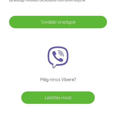
További országok
Még nincs Vibere?
Letöltés most