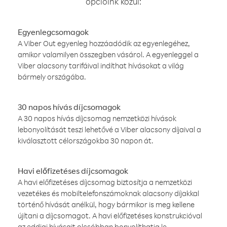
opcióink közül:
Egyenlegcsomagok
A Viber Out egyenleg hozzáadódik az egyenlegéhez,
amikor valamilyen összegben vásárol. A egyenleggel a
Viber alacsony tarifáival indíthat hívásokat a világ
bármely országába.
30 napos hívás díjcsomagok
A 30 napos hívás díjcsomag nemzetközi hívások
lebonyolítását teszi lehetővé a Viber alacsony díjaival a
kiválasztott célországokba 30 napon át.
Havi előfizetéses díjcsomagok
A havi előfizetéses díjcsomag biztosítja a nemzetközi
vezetékes és mobiltelefonszámoknak alacsony díjakkal
történő hívását anélkül, hogy bármikor is meg kellene
újítani a díjcsomagot. A havi előfizetéses konstrukcióval
az eddigi hívásait olcsóbban bonyolíthatja le