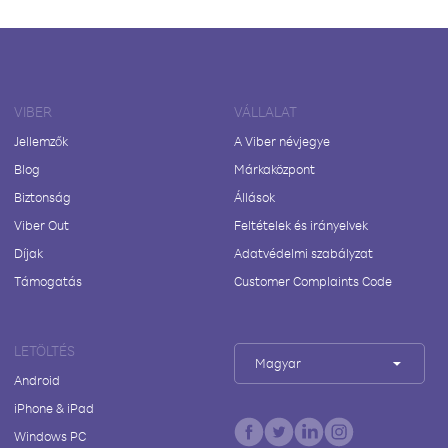
VIBER
VÁLLALAT
Jellemzők
A Viber névjegye
Blog
Márkaközpont
Biztonság
Állások
Viber Out
Feltételek és irányelvek
Díjak
Adatvédelmi szabályzat
Támogatás
Customer Complaints Code
LETÖLTÉS
Magyar
Android
iPhone & iPad
Windows PC