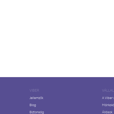
VIBER
VÁLLA
Jellemzők
A Viber
Blog
Márkak
Biztonság
Állások