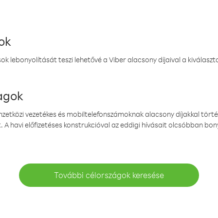
ok
k lebonyolítását teszi lehetővé a Viber alacsony díjaival a kiválas
magok
emzetközi vezetékes és mobiltelefonszámoknak alacsony díjakkal törté
. A havi előfizetéses konstrukcióval az eddigi hívásait olcsóbban bony
További célországok keresése