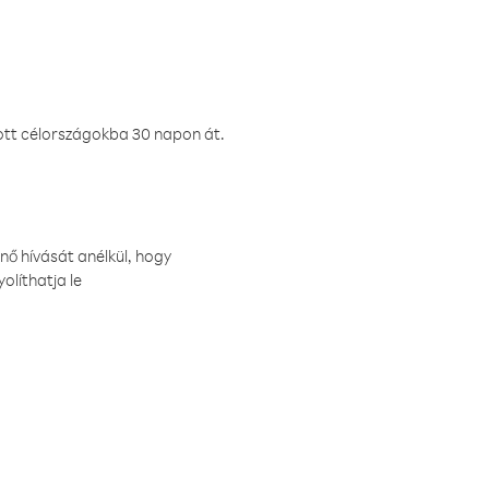
ztott célországokba 30 napon át.
nő hívását anélkül, hogy
olíthatja le