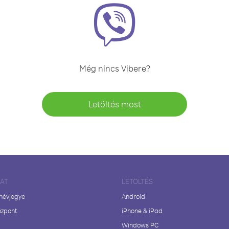
Még nincs Vibere?
Letöltés most
LAT
LETÖLTÉS
 névjegye
Android
özpont
iPhone & iPad
Windows PC