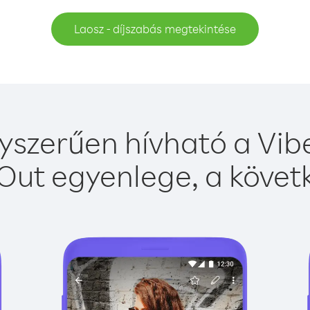
Laosz - díjszabás megtekintése
yszerűen hívható a Vibe
Out egyenlege, a követk