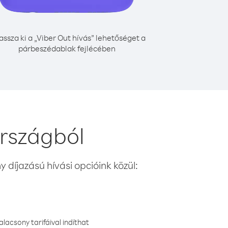
assza ki a „Viber Out hívás” lehetőséget a
párbeszédablak fejlécében
országból
 díjazású hívási opcióink közül:
lacsony tarifáival indíthat