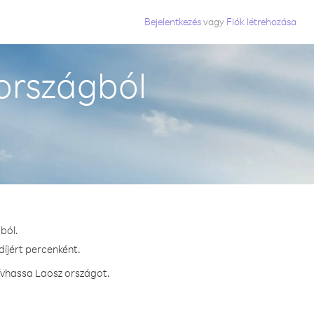
Bejelentkezés
vagy
Fiók létrehozása
országból
ból.
díjért percenként.
ívhassa Laosz országot.