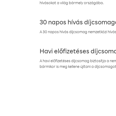
hívásokat a világ bármely országába.
30 napos hívás díjcsomag
A 30 napos hívás díjcsomag nemzetközi híváso
Havi előfizetéses díjcso
A havi előfizetéses díjcsomag biztosítja a n
bármikor is meg kellene újítani a díjcsomagot