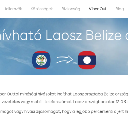
Jellemzők
Közösségek
Biztonság
Viber Out
Blog
ívható Laosz Belize 
iber Outtal minőségi hívásokat indíthat Laosz országba Belize ország
- vezetékes vagy mobil - telefonszámot Laosz országban akár 12.0 ¢ 
magot vagy hívási díjcsomagot, hogy a legjobb percenkénti díjért h