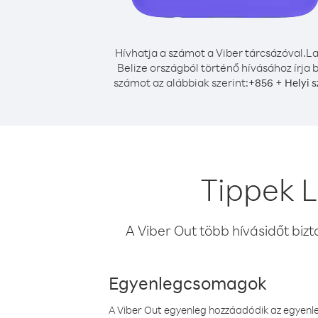
Hívhatja a számot a Viber tárcsázóval.
La
Belize országból történő hívásához írja 
számot az alábbiak szerint:
+
+
856
Helyi 
Tippek L
A Viber Out több hívásidőt bizt
Egyenlegcsomagok
A Viber Out egyenleg hozzáadódik az egyenleg