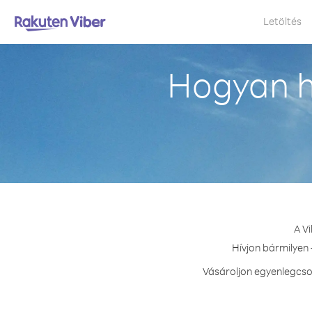
Letöltés
Hogyan h
A V
Hívjon bármilyen 
Vásároljon egyenlegcso