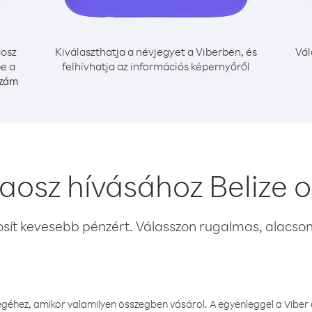
osz
Kiválaszthatja a névjegyet a Viberben, és
Vál
be a
felhívhatja az információs képernyőről
szám
aosz hívásához Belize 
osít kevesebb pénzért. Válasszon rugalmas, alacsony
éhez, amikor valamilyen összegben vásárol. A egyenleggel a Viber a