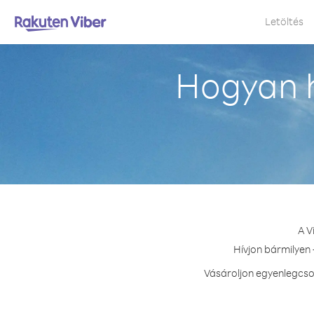
Letöltés
Hogyan h
A V
Hívjon bármilyen 
Vásároljon egyenlegcso