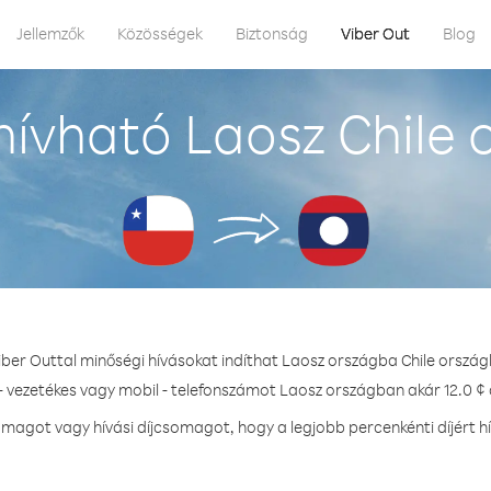
Jellemzők
Közösségek
Biztonság
Viber Out
Blog
ívható Laosz Chile 
iber Outtal minőségi hívásokat indíthat Laosz országba Chile ország
- vezetékes vagy mobil - telefonszámot Laosz országban akár 12.0 ¢ 
magot vagy hívási díjcsomagot, hogy a legjobb percenkénti díjért h