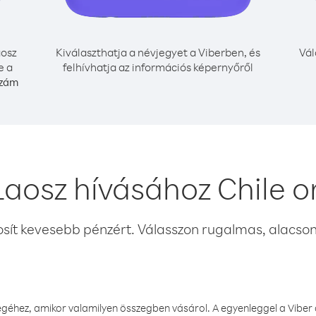
osz
Kiválaszthatja a névjegyet a Viberben, és
Vál
e a
felhívhatja az információs képernyőről
szám
Laosz hívásához Chile o
osít kevesebb pénzért. Válasszon rugalmas, alacsony
éhez, amikor valamilyen összegben vásárol. A egyenleggel a Viber a