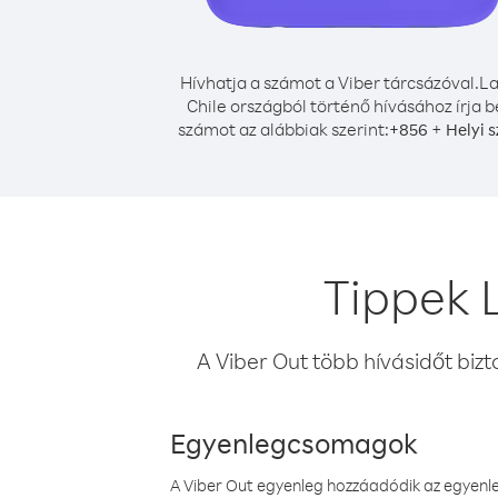
Hívhatja a számot a Viber tárcsázóval.
La
Chile országból történő hívásához írja b
számot az alábbiak szerint:
+
+
856
Helyi 
Tippek 
A Viber Out több hívásidőt bizt
Egyenlegcsomagok
A Viber Out egyenleg hozzáadódik az egyenleg