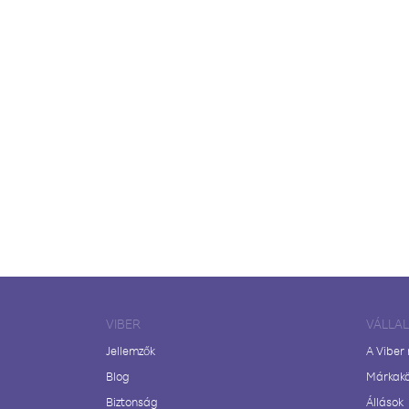
VIBER
VÁLLA
Jellemzők
A Viber
Blog
Márkak
Biztonság
Állások