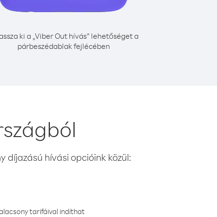
assza ki a „Viber Out hívás” lehetőséget a
párbeszédablak fejlécében
rszágból
 díjazású hívási opcióink közül:
lacsony tarifáival indíthat