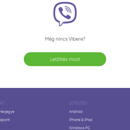
Még nincs Vibere?
Letöltés most
LAT
LETÖLTÉS
 névjegye
Android
özpont
iPhone & iPad
Windows PC