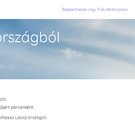
Bejelentkezés
vagy
Fiók létrehozása
országból
ból.
díjért percenként.
ívhassa Laosz országot.