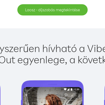
Laosz - díjszabás megtekintése
yszerűen hívható a Vibe
Out egyenlege, a követk