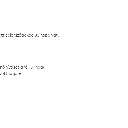
ztott célországokba 30 napon át.
nő hívását anélkül, hogy
olíthatja le