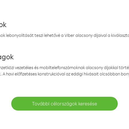
ok
k lebonyolítását teszi lehetővé a Viber alacsony díjaival a kiválas
magok
emzetközi vezetékes és mobiltelefonszámoknak alacsony díjakkal törté
. A havi előfizetéses konstrukcióval az eddigi hívásait olcsóbban bony
További célországok keresése