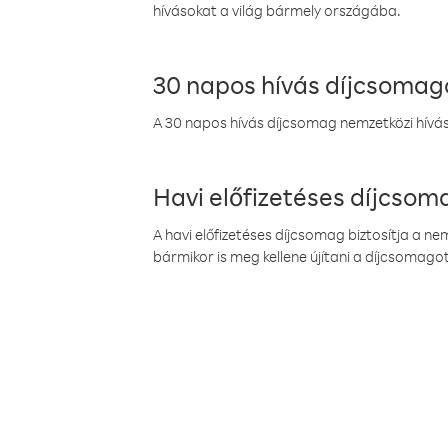
hívásokat a világ bármely országába.
30 napos hívás díjcsomag
A 30 napos hívás díjcsomag nemzetközi híváso
Havi előfizetéses díjcso
A havi előfizetéses díjcsomag biztosítja a n
bármikor is meg kellene újítani a díjcsomagot