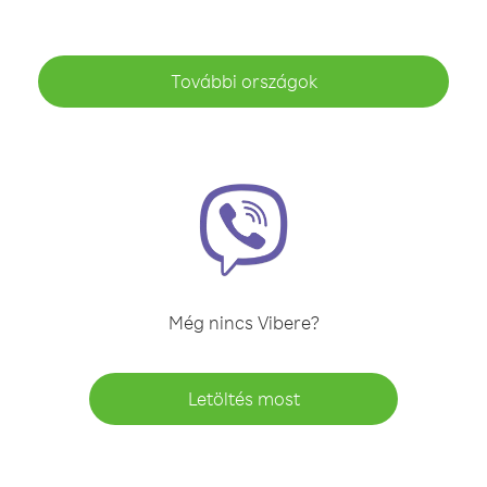
További országok
Még nincs Vibere?
Letöltés most