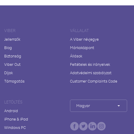
VIBER
VÁLLALAT
Jellemzők
A Viber névjegye
Blog
Márkaközpont
Biztonság
Állások
Viber Out
Feltételek és irányelvek
Díjak
Adatvédelmi szabályzat
Támogatás
Customer Complaints Code
LETÖLTÉS
Magyar
Android
iPhone & iPad
Windows PC