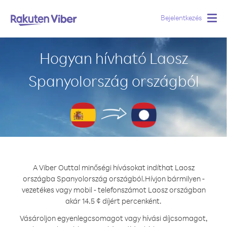
Bejelentkezés
Togg
navig
Hogyan hívható Laosz
Spanyolország országból
A Viber Outtal minőségi hívásokat indíthat Laosz
országba Spanyolország országból.
Hívjon bármilyen -
vezetékes vagy mobil - telefonszámot Laosz országban
akár 14.5 ¢ díjért percenként.
Vásároljon egyenlegcsomagot vagy hívási díjcsomagot,