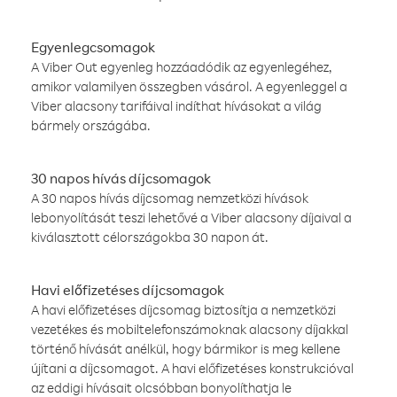
Egyenlegcsomagok
A Viber Out egyenleg hozzáadódik az egyenlegéhez,
amikor valamilyen összegben vásárol. A egyenleggel a
Viber alacsony tarifáival indíthat hívásokat a világ
bármely országába.
30 napos hívás díjcsomagok
A 30 napos hívás díjcsomag nemzetközi hívások
lebonyolítását teszi lehetővé a Viber alacsony díjaival a
kiválasztott célországokba 30 napon át.
Havi előfizetéses díjcsomagok
A havi előfizetéses díjcsomag biztosítja a nemzetközi
vezetékes és mobiltelefonszámoknak alacsony díjakkal
történő hívását anélkül, hogy bármikor is meg kellene
újítani a díjcsomagot. A havi előfizetéses konstrukcióval
az eddigi hívásait olcsóbban bonyolíthatja le