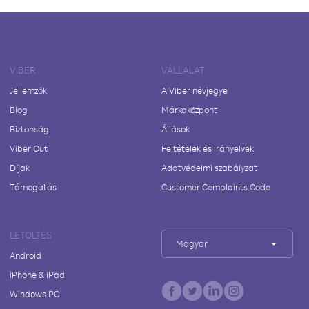
VIBER
VÁLLALAT
Jellemzők
A Viber névjegye
Blog
Márkaközpont
Biztonság
Állások
Viber Out
Feltételek és irányelvek
Díjak
Adatvédelmi szabályzat
Támogatás
Customer Complaints Code
LETÖLTÉS
Magyar
Android
iPhone & iPad
Windows PC