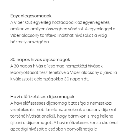
Egyenlegcsomagok
A Viber Out egyenleg hozzáadódik az egyenlegéhez,
amikor valamilyen összegben vásárol. A egyenleggel a
Viber alacsony tarifáival indíthat hívásokat a világ
bármely országába.
30 napos hívás díjcsomagok
A 30 napos hívás díjcsomag nemzetközi hívások
lebonyolítását teszi lehetővé a Viber alacsony díjaival a
kiválasztott célországokba 30 napon át.
Havi előfizetéses díjcsomagok
A havi előfizetéses díjcsomag biztosítja a nemzetközi
vezetékes és mobiltelefonszámoknak alacsony díjakkal
történő hívását anélkül, hogy bármikor is meg kellene
újítani a díjcsomagot. A havi előfizetéses konstrukcióval
az eddigi hívásait olcsóbban bonyolíthatja le