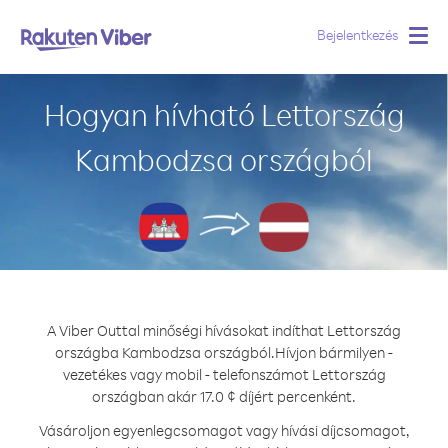
Bejelentkezés
Togg
navig
Hogyan hívható Lettország
Kambodzsa országból
A Viber Outtal minőségi hívásokat indíthat Lettország
országba Kambodzsa országból.
Hívjon bármilyen -
vezetékes vagy mobil - telefonszámot Lettország
országban akár 17.0 ¢ díjért percenként.
Vásároljon egyenlegcsomagot vagy hívási díjcsomagot,