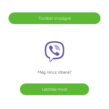
További országok
Még nincs Vibere?
Letöltés most