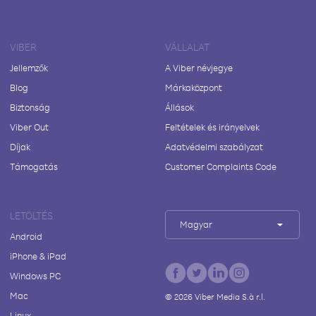
VIBER
VÁLLALAT
Jellemzők
A Viber névjegye
Blog
Márkaközpont
Biztonság
Állások
Viber Out
Feltételek és irányelvek
Díjak
Adatvédelmi szabályzat
Támogatás
Customer Complaints Code
LETÖLTÉS
Magyar
Android
iPhone & iPad
Windows PC
Mac
©
2026
Viber Media S.à r.l.
Linux