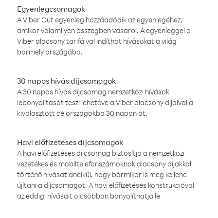
Egyenlegcsomagok
A Viber Out egyenleg hozzáadódik az egyenlegéhez,
amikor valamilyen összegben vásárol. A egyenleggel a
Viber alacsony tarifáival indíthat hívásokat a világ
bármely országába.
30 napos hívás díjcsomagok
A 30 napos hívás díjcsomag nemzetközi hívások
lebonyolítását teszi lehetővé a Viber alacsony díjaival a
kiválasztott célországokba 30 napon át.
Havi előfizetéses díjcsomagok
A havi előfizetéses díjcsomag biztosítja a nemzetközi
vezetékes és mobiltelefonszámoknak alacsony díjakkal
történő hívását anélkül, hogy bármikor is meg kellene
újítani a díjcsomagot. A havi előfizetéses konstrukcióval
az eddigi hívásait olcsóbban bonyolíthatja le