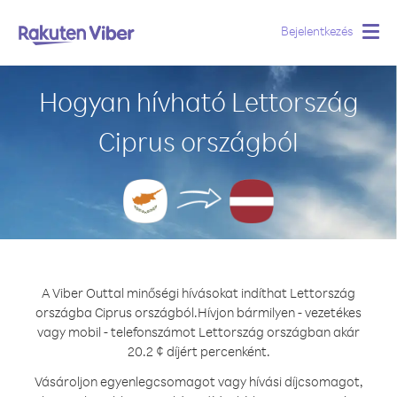
Bejelentkezés
Togg
navig
Hogyan hívható Lettország
Ciprus országból
A Viber Outtal minőségi hívásokat indíthat Lettország
országba Ciprus országból.
Hívjon bármilyen - vezetékes
vagy mobil - telefonszámot Lettország országban akár
20.2 ¢ díjért percenként.
Vásároljon egyenlegcsomagot vagy hívási díjcsomagot,