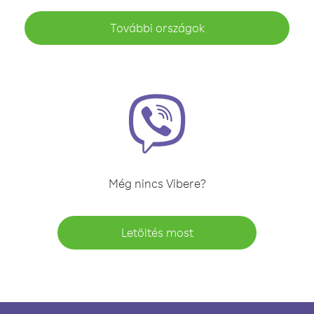
További országok
Még nincs Vibere?
Letöltés most