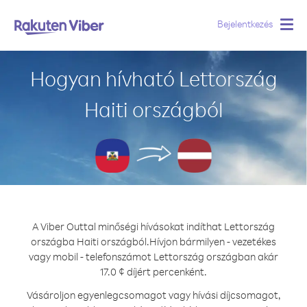
Bejelentkezés
Togg
navig
Hogyan hívható Lettország
Haiti országból
A Viber Outtal minőségi hívásokat indíthat Lettország
országba Haiti országból.
Hívjon bármilyen - vezetékes
vagy mobil - telefonszámot Lettország országban akár
17.0 ¢ díjért percenként.
Vásároljon egyenlegcsomagot vagy hívási díjcsomagot,