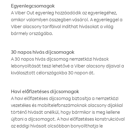
Egyenlegcsomagok
A Viber Out egyenleg hozzáadódik az egyenlegéhez,
amikor valamilyen összegben vásárol. A egyenleggel a
Viber alacsony tarifáival indíthat hívásokat a világ
bármely országába.
30 napos hívás díjcsomagok
A 30 napos hívás díjcsomag nemzetközi hívások
lebonyolítását teszi lehetővé a Viber alacsony díjaival a
kiválasztott célországokba 30 napon át.
Havi előfizetéses díjcsomagok
A havi előfizetéses díjcsomag biztosítja a nemzetközi
vezetékes és mobiltelefonszámoknak alacsony díjakkal
történő hívását anélkül, hogy bármikor is meg kellene
újítani a díjcsomagot. A havi előfizetéses konstrukcióval
az eddigi hívásait olcsóbban bonyolíthatja le