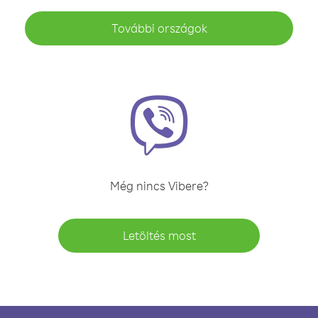
További országok
Még nincs Vibere?
Letöltés most