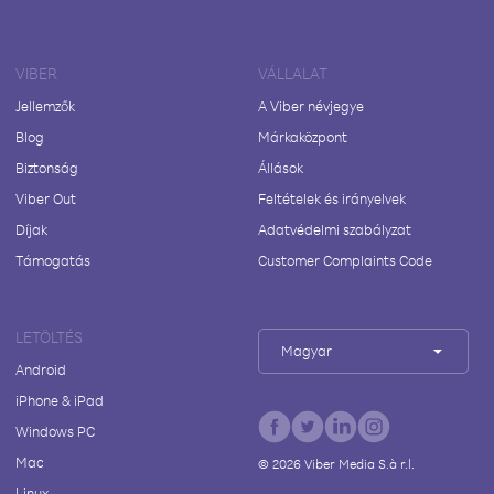
VIBER
VÁLLALAT
Jellemzők
A Viber névjegye
Blog
Márkaközpont
Biztonság
Állások
Viber Out
Feltételek és irányelvek
Díjak
Adatvédelmi szabályzat
Támogatás
Customer Complaints Code
LETÖLTÉS
Magyar
Android
iPhone & iPad
Windows PC
Mac
©
2026
Viber Media S.à r.l.
Linux