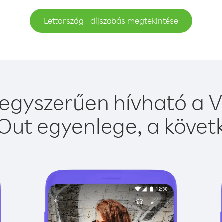
Lettország - díjszabás megtekintése
egyszerűen hívható a V
Out egyenlege, a követk