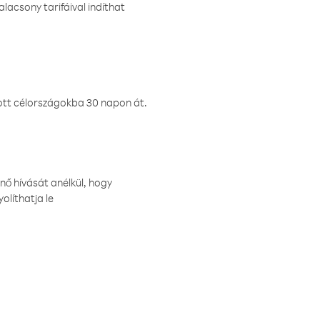
lacsony tarifáival indíthat
ztott célországokba 30 napon át.
nő hívását anélkül, hogy
olíthatja le