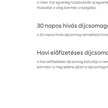
A Viber Out egyenleg hozzáadódik az egyenleg
hívásokat a világ bármely országába.
30 napos hívás díjcsomag
A 30 napos hívás díjcsomag nemzetközi híváso
Havi előfizetéses díjcso
A havi előfizetéses díjcsomag biztosítja a n
bármikor is meg kellene újítani a díjcsomagot