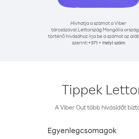
Hívhatja a számot a Viber
tárcsázóval.
Lettország Mongólia ország
történő hívásához írja be a számot az alá
szerint:
+
+
371
Helyi szám
Tippek Letto
A Viber Out több hívásidőt bizt
Egyenlegcsomagok