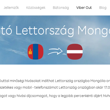
Jellemzők
Közösségek
Biztonság
Viber Out
Blog
tó Lettország Mongó
Outtal minőségi hívásokat indíthat Lettország országba Mongólia o
vezetékes vagy mobil - telefonszámot Lettország országban akár 17.0 
ot vagy hívási díjcsomagot, hogy a legjobb percenkénti díjért hív