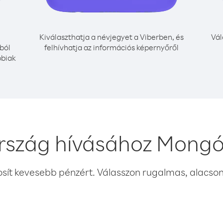
Kiválaszthatja a névjegyet a Viberben, és
Vál
ból
felhívhatja az információs képernyőről
bbiak
rszág hívásához Mongó
osít kevesebb pénzért. Válasszon rugalmas, alacsony