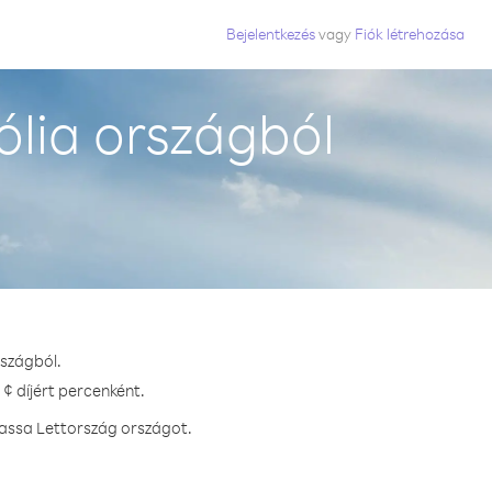
Bejelentkezés
vagy
Fiók létrehozása
lia országból
rszágból.
¢ díjért percenként.
hassa Lettország országot.