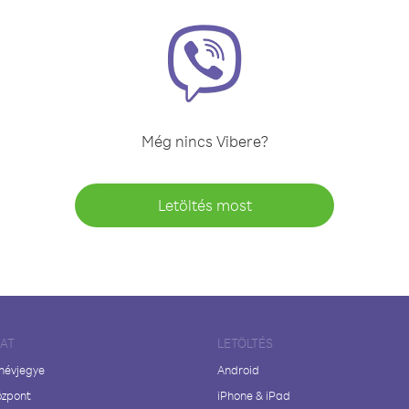
Még nincs Vibere?
Letöltés most
LAT
LETÖLTÉS
 névjegye
Android
özpont
iPhone & iPad