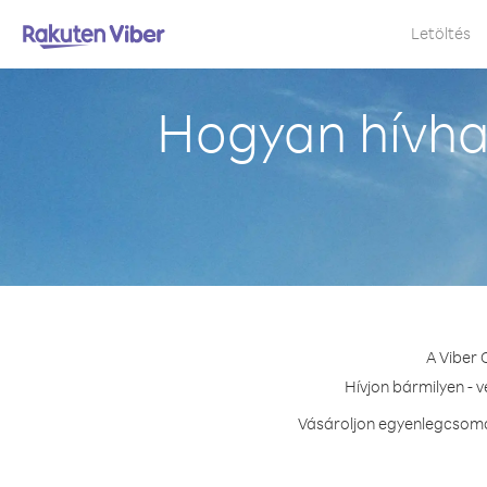
Letöltés
Hogyan hívha
A Viber 
Hívjon bármilyen - 
Vásároljon egyenlegcsomag