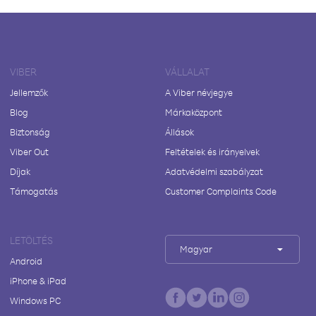
VIBER
VÁLLALAT
Jellemzők
A Viber névjegye
Blog
Márkaközpont
Biztonság
Állások
Viber Out
Feltételek és irányelvek
Díjak
Adatvédelmi szabályzat
Támogatás
Customer Complaints Code
LETÖLTÉS
Magyar
Android
iPhone & iPad
Windows PC