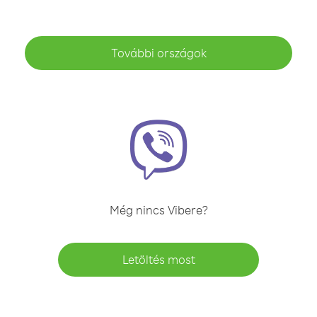
További országok
Még nincs Vibere?
Letöltés most