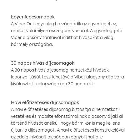
Egyenlegcsomagok
A Viber Out egyenleg hozzáadódik az egyenlegéhez,
amikor valamilyen összegben vásárol. A egyenleggel a
Viber alacsony tarifáival indíthat hívásokat a világ
bármely országába.
30 napos hívás díjcsomagok
A 30 napos hívás díjcsomag nemzetközi hívások
lebonyolítását teszi lehetővé a Viber alacsony díjaival a
kiválasztott célországokba 30 napon át.
Havi előfizetéses díjcsomagok
A havi előfizetéses díjcsomag biztosítja a nemzetközi
vezetékes és mobiltelefonszámoknak alacsony díjakkal
történő hívását anélkül, hogy bármikor is meg kellene
újítani a díjcsomagot. A havi előfizetéses konstrukcióval
az eddigi hívásait olcsóbban bonyolíthatja le