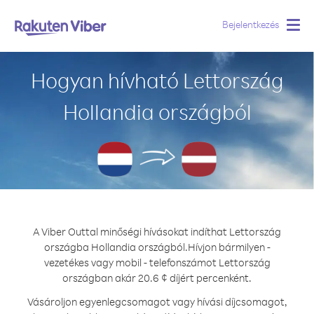
Bejelentkezés
Togg
navig
Hogyan hívható Lettország
Hollandia országból
A Viber Outtal minőségi hívásokat indíthat Lettország
országba Hollandia országból.
Hívjon bármilyen -
vezetékes vagy mobil - telefonszámot Lettország
országban akár 20.6 ¢ díjért percenként.
Vásároljon egyenlegcsomagot vagy hívási díjcsomagot,