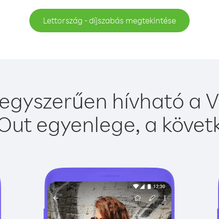
Lettország - díjszabás megtekintése
egyszerűen hívható a V
Out egyenlege, a követk