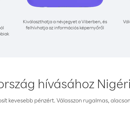
Kiválaszthatja a névjegyet a Viberben, és
Vál
ól
felhívhatja az információs képernyőről
bbiak
ország hívásához Nigér
osít kevesebb pénzért. Válasszon rugalmas, alacsony