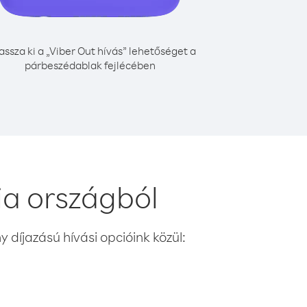
assza ki a „Viber Out hívás” lehetőséget a
párbeszédablak fejlécében
ia országból
 díjazású hívási opcióink közül: