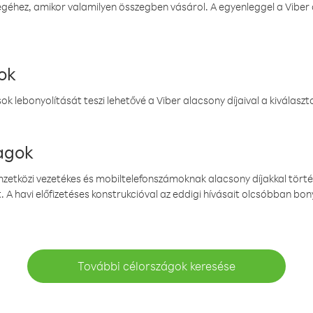
éhez, amikor valamilyen összegben vásárol. A egyenleggel a Viber a
ok
k lebonyolítását teszi lehetővé a Viber alacsony díjaival a kiválas
magok
emzetközi vezetékes és mobiltelefonszámoknak alacsony díjakkal törté
. A havi előfizetéses konstrukcióval az eddigi hívásait olcsóbban bony
További célországok keresése