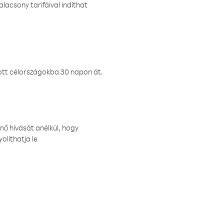
lacsony tarifáival indíthat
ztott célországokba 30 napon át.
nő hívását anélkül, hogy
olíthatja le