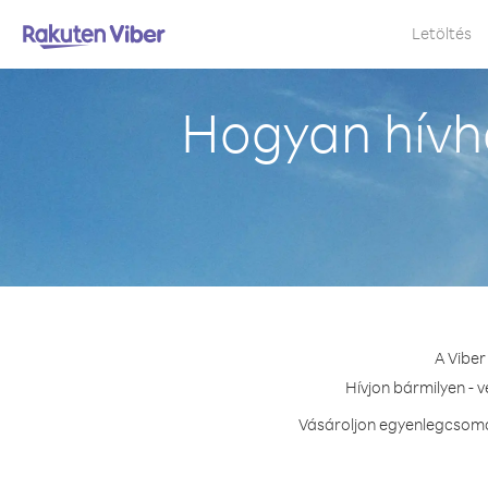
Letöltés
Hogyan hívh
A Viber
Hívjon bármilyen - 
Vásároljon egyenlegcsomag