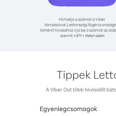
Hívhatja a számot a Viber
tárcsázóval.
Lettország Nigéria országb
történő hívásához írja be a számot az alá
szerint:
+
+
371
Helyi szám
Tippek Lett
A Viber Out több hívásidőt bizt
Egyenlegcsomagok