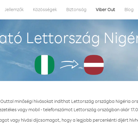
Jellemzők
Közösségek
Biztonság
Viber Out
Blog
ató Lettország Nigér
 Outtal minőségi hívásokat indíthat Lettország országba Nigéria or
vezetékes vagy mobil - telefonszámot Lettország országban akár 17.0 
ot vagy hívási díjcsomagot, hogy a legjobb percenkénti díjért hív