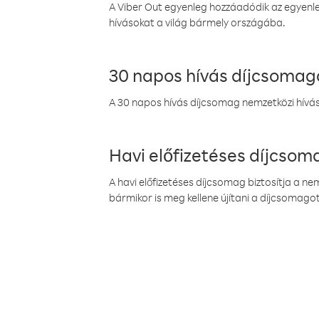
A Viber Out egyenleg hozzáadódik az egyenleg
hívásokat a világ bármely országába.
30 napos hívás díjcsomag
A 30 napos hívás díjcsomag nemzetközi híváso
Havi előfizetéses díjcso
A havi előfizetéses díjcsomag biztosítja a n
bármikor is meg kellene újítani a díjcsomagot