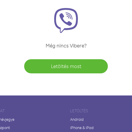
Még nincs Vibere?
Letöltés most
LAT
LETÖLTÉS
 névjegye
Android
özpont
iPhone & iPad