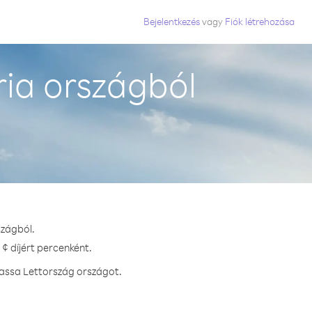
Bejelentkezés
vagy
Fiók létrehozása
ia országból
szágból.
¢ díjért percenként.
hassa Lettország országot.