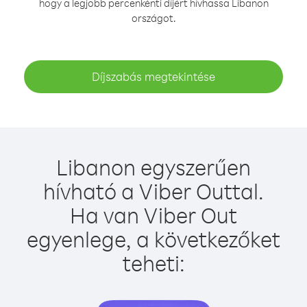
hogy a legjobb percenkénti díjért hívhassa Libanon
országot.
Díjszabás megtekintése
Libanon egyszerűen
hívható a Viber Outtal.
Ha van Viber Out
egyenlege, a következőket
teheti: