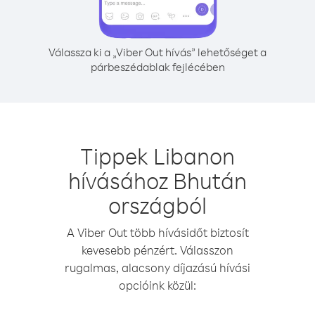
Válassza ki a „Viber Out hívás” lehetőséget a
párbeszédablak fejlécében
Tippek Libanon
hívásához Bhután
országból
A Viber Out több hívásidőt biztosít
kevesebb pénzért. Válasszon
rugalmas, alacsony díjazású hívási
opcióink közül: