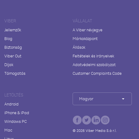
VIBER
VÁLLALAT
Jellemzők
A Viber névjegye
Blog
Márkaközpont
Biztonság
Állások
Viber Out
Feltételek és irányelvek
Díjak
Adatvédelmi szabályzat
Támogatás
Customer Complaints Code
LETÖLTÉS
Magyar
Android
iPhone & iPad
Windows PC
Mac
©
2026
Viber Media S.à r.l.
Linux