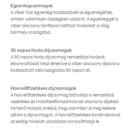
Egyenlegcsomagok
A Viber Out egyenleg hozzáadódik az egyenlegéhez,
amikor valamilyen összegben vásárol. A egyenleggel a
Viber alacsony tarifáival indíthat hívásokat a világ
bármely országába.
30 napos hívás díjcsomagok
A 30 napos hívás díjcsomag nemzetközi hívások
lebonyolítását teszi lehetővé a Viber alacsony díjaival a
kiválasztott célországokba 30 napon át.
Havi előfizetéses díjcsomagok
A havi előfizetéses díjcsomag biztosítja a nemzetközi
vezetékes és mobiltelefonszámoknak alacsony díjakkal
történő hívását anélkül, hogy bármikor is meg kellene
újítani a díjcsomagot. A havi előfizetéses konstrukcióval
az eddigi hívásait olcsóbban bonyolíthatja le