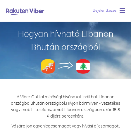
Bejelentkezés
Togg
navig
Hogyan hívható Libanon
Bhután országból
A Viber Outtal minőségi hívásokat indíthat Libanon
országba Bhután országból.
Hívjon bármilyen - vezetékes
vagy mobil - telefonszámot Libanon országban akár 15.8
¢ díjért percenként.
Vásároljon egyenlegcsomagot vagy hívási díjcsomagot,