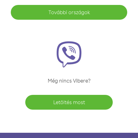
További országok
Még nincs Vibere?
Letöltés most