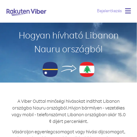
Bejelentkezés
Togg
navig
Hogyan hívható Libanon
Nauru országból
A Viber Outtal minőségi hívásokat indíthat Libanon
országba Nauru országból.
Hívjon bármilyen - vezetékes
vagy mobil - telefonszámot Libanon országban akár 15.0
¢ díjért percenként.
Vásároljon egyenlegcsomagot vagy hívási díjcsomagot,