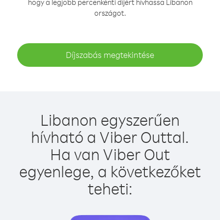
hogy a legjobb percenkénti díjért hívhassa Libanon
országot.
Díjszabás megtekintése
Libanon egyszerűen
hívható a Viber Outtal.
Ha van Viber Out
egyenlege, a következőket
teheti: