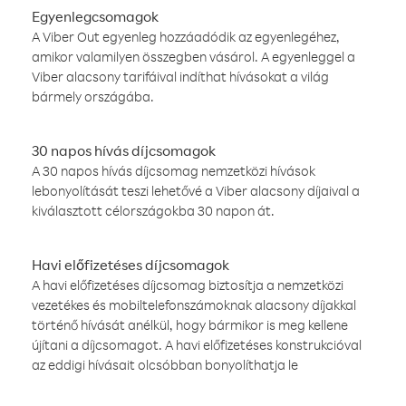
Egyenlegcsomagok
A Viber Out egyenleg hozzáadódik az egyenlegéhez,
amikor valamilyen összegben vásárol. A egyenleggel a
Viber alacsony tarifáival indíthat hívásokat a világ
bármely országába.
30 napos hívás díjcsomagok
A 30 napos hívás díjcsomag nemzetközi hívások
lebonyolítását teszi lehetővé a Viber alacsony díjaival a
kiválasztott célországokba 30 napon át.
Havi előfizetéses díjcsomagok
A havi előfizetéses díjcsomag biztosítja a nemzetközi
vezetékes és mobiltelefonszámoknak alacsony díjakkal
történő hívását anélkül, hogy bármikor is meg kellene
újítani a díjcsomagot. A havi előfizetéses konstrukcióval
az eddigi hívásait olcsóbban bonyolíthatja le