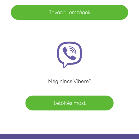
További országok
Még nincs Vibere?
Letöltés most