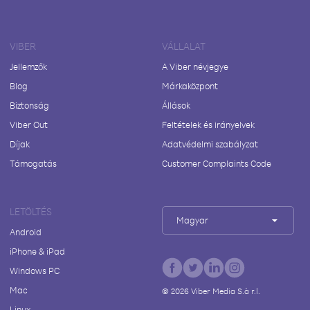
VIBER
VÁLLALAT
Jellemzők
A Viber névjegye
Blog
Márkaközpont
Biztonság
Állások
Viber Out
Feltételek és irányelvek
Díjak
Adatvédelmi szabályzat
Támogatás
Customer Complaints Code
LETÖLTÉS
Magyar
Android
iPhone & iPad
Windows PC
Mac
©
2026
Viber Media S.à r.l.
Linux