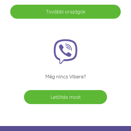
További országok
Még nincs Vibere?
Letöltés most