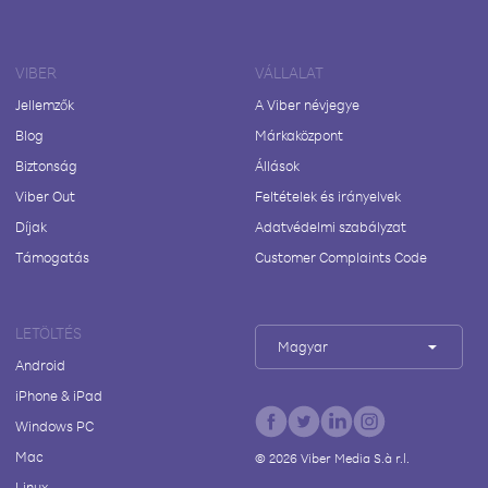
VIBER
VÁLLALAT
Jellemzők
A Viber névjegye
Blog
Márkaközpont
Biztonság
Állások
Viber Out
Feltételek és irányelvek
Díjak
Adatvédelmi szabályzat
Támogatás
Customer Complaints Code
LETÖLTÉS
Magyar
Android
iPhone & iPad
Windows PC
Mac
©
2026
Viber Media S.à r.l.
Linux