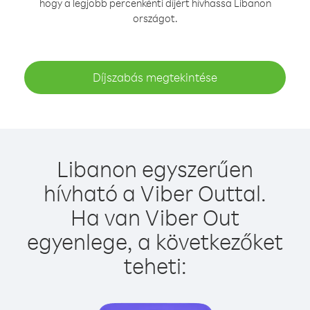
hogy a legjobb percenkénti díjért hívhassa Libanon
országot.
Díjszabás megtekintése
Libanon egyszerűen
hívható a Viber Outtal.
Ha van Viber Out
egyenlege, a következőket
teheti: