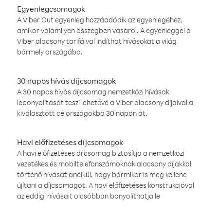
Egyenlegcsomagok
A Viber Out egyenleg hozzáadódik az egyenlegéhez,
amikor valamilyen összegben vásárol. A egyenleggel a
Viber alacsony tarifáival indíthat hívásokat a világ
bármely országába.
30 napos hívás díjcsomagok
A 30 napos hívás díjcsomag nemzetközi hívások
lebonyolítását teszi lehetővé a Viber alacsony díjaival a
kiválasztott célországokba 30 napon át.
Havi előfizetéses díjcsomagok
A havi előfizetéses díjcsomag biztosítja a nemzetközi
vezetékes és mobiltelefonszámoknak alacsony díjakkal
történő hívását anélkül, hogy bármikor is meg kellene
újítani a díjcsomagot. A havi előfizetéses konstrukcióval
az eddigi hívásait olcsóbban bonyolíthatja le