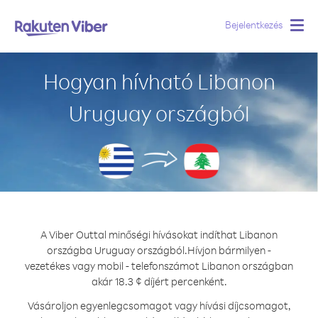
Bejelentkezés
Togg
navig
Hogyan hívható Libanon
Uruguay országból
A Viber Outtal minőségi hívásokat indíthat Libanon
országba Uruguay országból.
Hívjon bármilyen -
vezetékes vagy mobil - telefonszámot Libanon országban
akár 18.3 ¢ díjért percenként.
Vásároljon egyenlegcsomagot vagy hívási díjcsomagot,