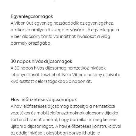
Egyenlegcsomagok
A Viber Out egyenleg hozzáadódik az egyenlegéhez,
amikor valamilyen összegben vásárol. A egyenleggel a
Viber alacsony tarifáival indíthat hívásokat a világ
bármely országába.
30 napos hívás díjcsomagok
A 30 napos hívás díjcsomag nemzetközi hívások
lebonyolítását teszi lehetővé a Viber alacsony díjaival a
kiválasztott célországokba 30 napon át.
Havi előfizetéses díjcsomagok
A havi előfizetéses díjcsomag biztosítja a nemzetközi
vezetékes és mobiltelefonszámoknak alacsony díjakkal
történő hívását anélkül, hogy bármikor is meg kellene
újítani a díjcsomagot. A havi előfizetéses konstrukcióval
az eddigi hívásait olcsóbban bonyolíthatja le