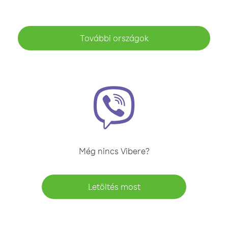
További országok
Még nincs Vibere?
Letöltés most