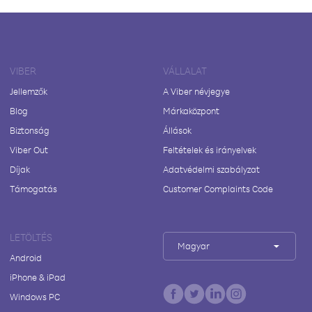
VIBER
VÁLLALAT
Jellemzők
A Viber névjegye
Blog
Márkaközpont
Biztonság
Állások
Viber Out
Feltételek és irányelvek
Díjak
Adatvédelmi szabályzat
Támogatás
Customer Complaints Code
LETÖLTÉS
Magyar
Android
iPhone & iPad
Windows PC