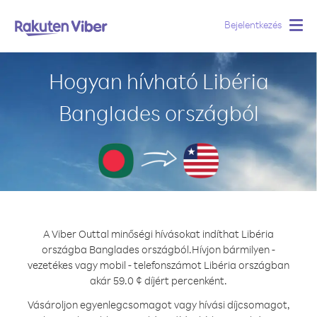
Bejelentkezés
Togg
navig
Hogyan hívható Libéria
Banglades országból
A Viber Outtal minőségi hívásokat indíthat Libéria
országba Banglades országból.
Hívjon bármilyen -
vezetékes vagy mobil - telefonszámot Libéria országban
akár 59.0 ¢ díjért percenként.
Vásároljon egyenlegcsomagot vagy hívási díjcsomagot,