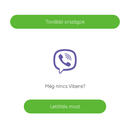
További országok
Még nincs Vibere?
Letöltés most