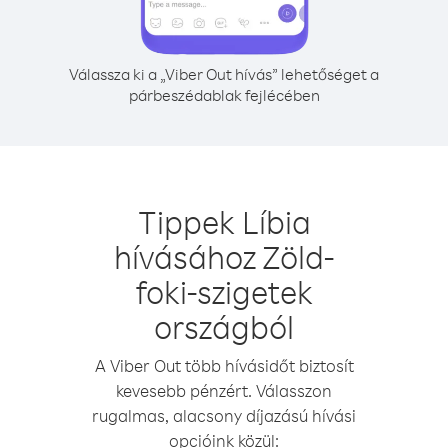
Válassza ki a „Viber Out hívás” lehetőséget a
párbeszédablak fejlécében
Tippek Líbia
hívásához Zöld-
foki-szigetek
országból
A Viber Out több hívásidőt biztosít
kevesebb pénzért. Válasszon
rugalmas, alacsony díjazású hívási
opcióink közül: