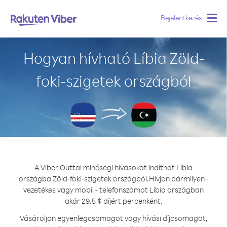
Bejelentkezés
Togg
navig
Hogyan hívható Líbia Zöld-
foki-szigetek országból
A Viber Outtal minőségi hívásokat indíthat Líbia
országba Zöld-foki-szigetek országból.
Hívjon bármilyen -
vezetékes vagy mobil - telefonszámot Líbia országban
akár 29.5 ¢ díjért percenként.
Vásároljon egyenlegcsomagot vagy hívási díjcsomagot,