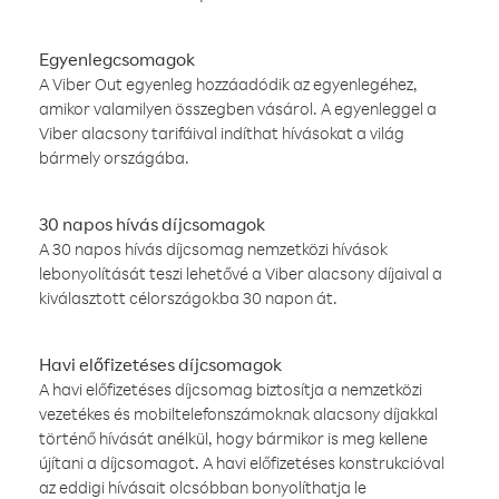
Egyenlegcsomagok
A Viber Out egyenleg hozzáadódik az egyenlegéhez,
amikor valamilyen összegben vásárol. A egyenleggel a
Viber alacsony tarifáival indíthat hívásokat a világ
bármely országába.
30 napos hívás díjcsomagok
A 30 napos hívás díjcsomag nemzetközi hívások
lebonyolítását teszi lehetővé a Viber alacsony díjaival a
kiválasztott célországokba 30 napon át.
Havi előfizetéses díjcsomagok
A havi előfizetéses díjcsomag biztosítja a nemzetközi
vezetékes és mobiltelefonszámoknak alacsony díjakkal
történő hívását anélkül, hogy bármikor is meg kellene
újítani a díjcsomagot. A havi előfizetéses konstrukcióval
az eddigi hívásait olcsóbban bonyolíthatja le