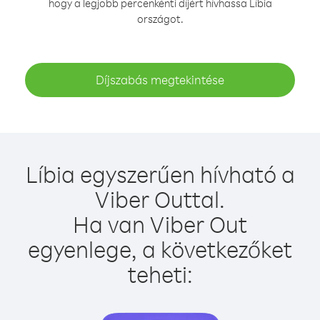
hogy a legjobb percenkénti díjért hívhassa Líbia
országot.
Díjszabás megtekintése
Líbia egyszerűen hívható a
Viber Outtal.
Ha van Viber Out
egyenlege, a következőket
teheti: