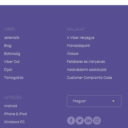
VIBER
VÁLLALAT
Jellemzők
A Viber névjegye
Blog
Márkaközpont
Biztonság
Állások
Viber Out
Feltételek és irányelvek
Díjak
Adatvédelmi szabályzat
Támogatás
Customer Complaints Code
LETÖLTÉS
Magyar
Android
iPhone & iPad
Windows PC