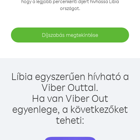
hogy a legjobb percenkénti díjért hívhassa Líbia
országot.
Díjszabás megtekintése
Líbia egyszerűen hívható a
Viber Outtal.
Ha van Viber Out
egyenlege, a következőket
teheti: