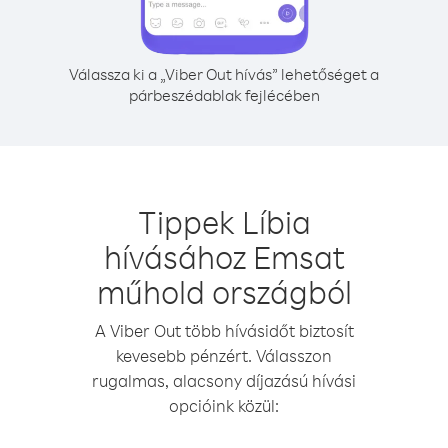
Válassza ki a „Viber Out hívás” lehetőséget a
párbeszédablak fejlécében
Tippek Líbia
hívásához Emsat
műhold országból
A Viber Out több hívásidőt biztosít
kevesebb pénzért. Válasszon
rugalmas, alacsony díjazású hívási
opcióink közül: