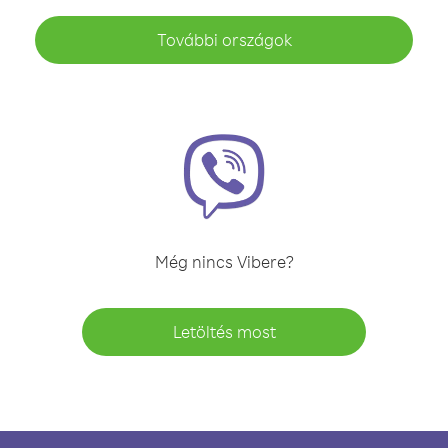
További országok
Még nincs Vibere?
Letöltés most