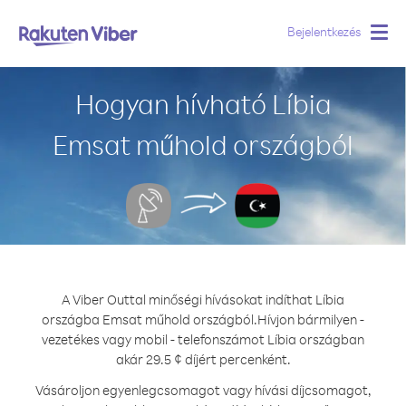
Bejelentkezés
Togg
navig
Hogyan hívható Líbia
Emsat műhold országból
A Viber Outtal minőségi hívásokat indíthat Líbia
országba Emsat műhold országból.
Hívjon bármilyen -
vezetékes vagy mobil - telefonszámot Líbia országban
akár 29.5 ¢ díjért percenként.
Vásároljon egyenlegcsomagot vagy hívási díjcsomagot,