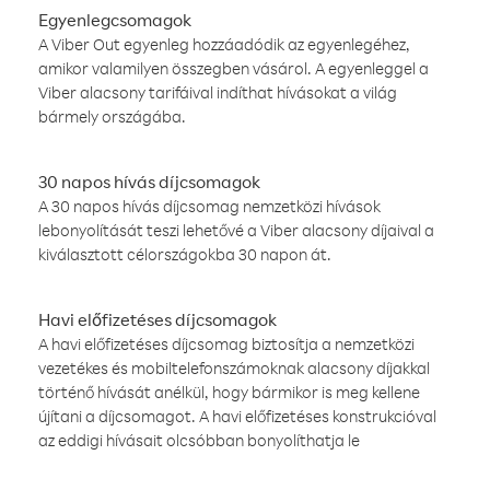
Egyenlegcsomagok
A Viber Out egyenleg hozzáadódik az egyenlegéhez,
amikor valamilyen összegben vásárol. A egyenleggel a
Viber alacsony tarifáival indíthat hívásokat a világ
bármely országába.
30 napos hívás díjcsomagok
A 30 napos hívás díjcsomag nemzetközi hívások
lebonyolítását teszi lehetővé a Viber alacsony díjaival a
kiválasztott célországokba 30 napon át.
Havi előfizetéses díjcsomagok
A havi előfizetéses díjcsomag biztosítja a nemzetközi
vezetékes és mobiltelefonszámoknak alacsony díjakkal
történő hívását anélkül, hogy bármikor is meg kellene
újítani a díjcsomagot. A havi előfizetéses konstrukcióval
az eddigi hívásait olcsóbban bonyolíthatja le