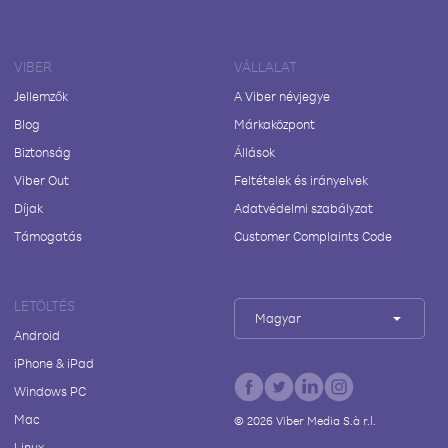
VIBER
VÁLLALAT
Jellemzők
A Viber névjegye
Blog
Márkaközpont
Biztonság
Állások
Viber Out
Feltételek és irányelvek
Díjak
Adatvédelmi szabályzat
Támogatás
Customer Complaints Code
LETÖLTÉS
Magyar
Android
iPhone & iPad
Windows PC
Mac
©
2026
Viber Media S.à r.l.
Linux