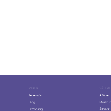
VIBER
VÁLLA
Jellemzők
A Viber
Blog
Márkak
Biztonság
Állások