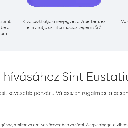
a Sint
Kiválaszthatja a névjegyet a Viberben, és
Vál
 be a
felhívhatja az információs képernyőről
szám
 hívásához Sint Eustat
osít kevesebb pénzért. Válasszon rugalmas, alacsony
éhez, amikor valamilyen összegben vásárol. A egyenleggel a Viber a