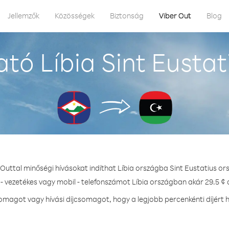
Jellemzők
Közösségek
Biztonság
Viber Out
Blog
tó Líbia Sint Eustat
 Outtal minőségi hívásokat indíthat Líbia országba Sint Eustatius or
- vezetékes vagy mobil - telefonszámot Líbia országban akár 29.5 ¢ 
magot vagy hívási díjcsomagot, hogy a legjobb percenkénti díjért h