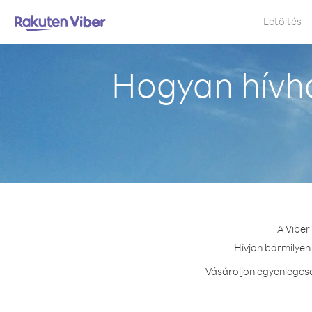
Letöltés
Hogyan hívha
A Viber
Hívjon bármilyen 
Vásároljon egyenlegcso