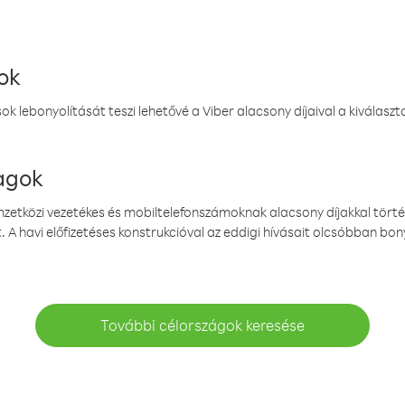
ok
k lebonyolítását teszi lehetővé a Viber alacsony díjaival a kiválas
magok
emzetközi vezetékes és mobiltelefonszámoknak alacsony díjakkal törté
. A havi előfizetéses konstrukcióval az eddigi hívásait olcsóbban bony
További célországok keresése