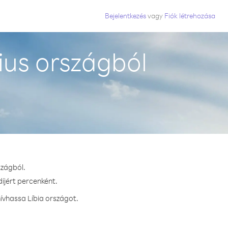
Bejelentkezés
vagy
Fiók létrehozása
ius országból
szágból.
díjért percenként.
ívhassa Líbia országot.