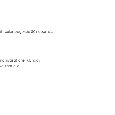
ztott célországokba 30 napon át.
nő hívását anélkül, hogy
olíthatja le