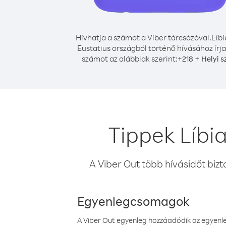
Hívhatja a számot a Viber tárcsázóval.
Líbi
Eustatius országból történő hívásához írja
számot az alábbiak szerint:
+
+
218
Helyi 
Tippek Líbia
A Viber Out több hívásidőt bizt
Egyenlegcsomagok
A Viber Out egyenleg hozzáadódik az egyenleg