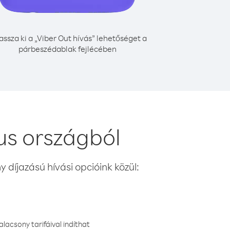
assza ki a „Viber Out hívás” lehetőséget a
párbeszédablak fejlécében
ius országból
 díjazású hívási opcióink közül:
lacsony tarifáival indíthat