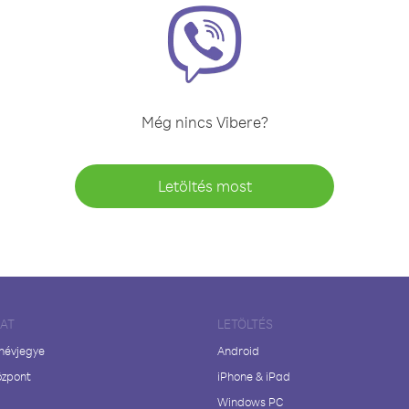
Még nincs Vibere?
Letöltés most
LAT
LETÖLTÉS
 névjegye
Android
özpont
iPhone & iPad
Windows PC