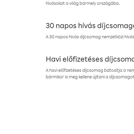
hívásokat a világ bármely országába.
30 napos hívás díjcsomag
A 30 napos hívás díjcsomag nemzetközi híváso
Havi előfizetéses díjcso
A havi előfizetéses díjcsomag biztosítja a n
bármikor is meg kellene újítani a díjcsomagot