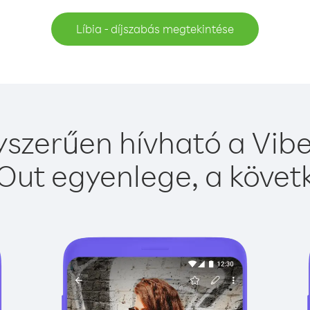
Líbia - díjszabás megtekintése
yszerűen hívható a Vibe
Out egyenlege, a követk