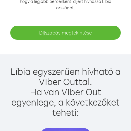
hogy a legjobb percenkénti díjért hívhassa Líbia
országot.
Díjszabás megtekintése
Líbia egyszerűen hívható a
Viber Outtal.
Ha van Viber Out
egyenlege, a következőket
teheti: