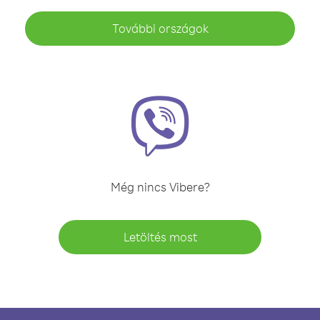
További országok
Még nincs Vibere?
Letöltés most