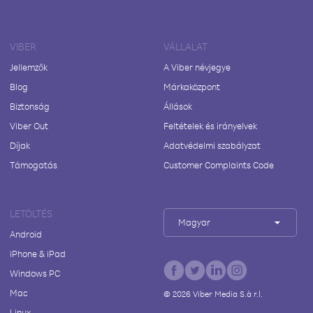
VIBER
VÁLLALAT
Jellemzők
A Viber névjegye
Blog
Márkaközpont
Biztonság
Állások
Viber Out
Feltételek és irányelvek
Díjak
Adatvédelmi szabályzat
Támogatás
Customer Complaints Code
LETÖLTÉS
Magyar
Android
iPhone & iPad
Windows PC
Mac
©
2026
Viber Media S.à r.l.
Linux