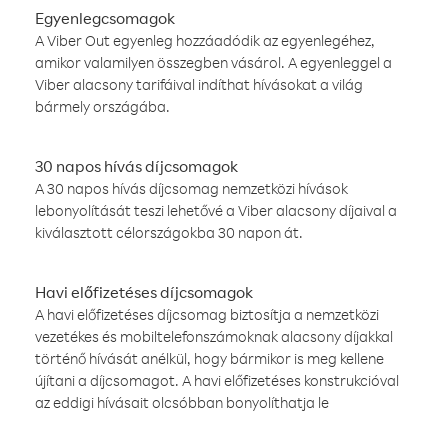
Egyenlegcsomagok
A Viber Out egyenleg hozzáadódik az egyenlegéhez,
amikor valamilyen összegben vásárol. A egyenleggel a
Viber alacsony tarifáival indíthat hívásokat a világ
bármely országába.
30 napos hívás díjcsomagok
A 30 napos hívás díjcsomag nemzetközi hívások
lebonyolítását teszi lehetővé a Viber alacsony díjaival a
kiválasztott célországokba 30 napon át.
Havi előfizetéses díjcsomagok
A havi előfizetéses díjcsomag biztosítja a nemzetközi
vezetékes és mobiltelefonszámoknak alacsony díjakkal
történő hívását anélkül, hogy bármikor is meg kellene
újítani a díjcsomagot. A havi előfizetéses konstrukcióval
az eddigi hívásait olcsóbban bonyolíthatja le