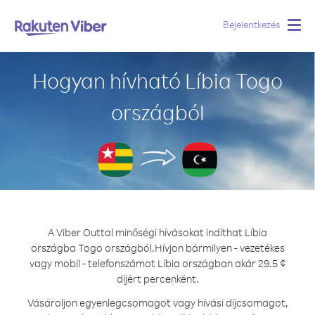
Bejelentkezés
Togg
navig
Hogyan hívható Líbia Togo
országból
A Viber Outtal minőségi hívásokat indíthat Líbia
országba Togo országból.
Hívjon bármilyen - vezetékes
vagy mobil - telefonszámot Líbia országban akár 29.5 ¢
díjért percenként.
Vásároljon egyenlegcsomagot vagy hívási díjcsomagot,