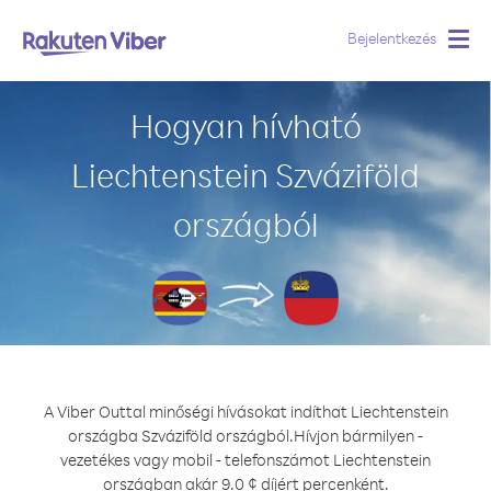
Bejelentkezés
Togg
navig
Hogyan hívható
Liechtenstein Szváziföld
országból
A Viber Outtal minőségi hívásokat indíthat Liechtenstein
országba Szváziföld országból.
Hívjon bármilyen -
vezetékes vagy mobil - telefonszámot Liechtenstein
országban akár 9.0 ¢ díjért percenként.