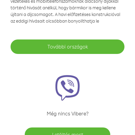
vezetékes és mobiltelefonszámoknak alacsony díjakkal
történő hívását anélkül, hogy bármikor is meg kellene
újítani a díjcsomagot. A havi előfizetéses konstrukcióval
az eddigi hívásait olcsóbban bonyolíthatja le
További országok
Még nincs Vibere?
Letöltés most