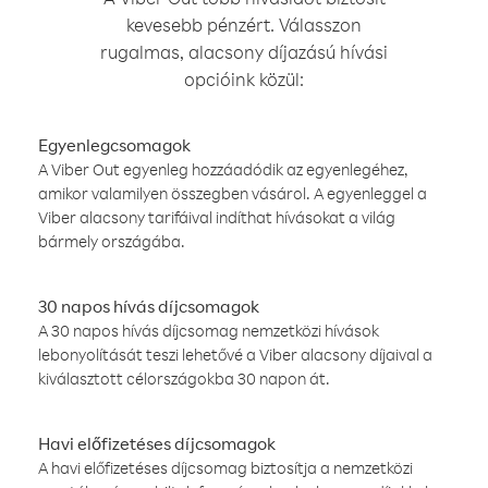
kevesebb pénzért. Válasszon
rugalmas, alacsony díjazású hívási
opcióink közül:
Egyenlegcsomagok
A Viber Out egyenleg hozzáadódik az egyenlegéhez,
amikor valamilyen összegben vásárol. A egyenleggel a
Viber alacsony tarifáival indíthat hívásokat a világ
bármely országába.
30 napos hívás díjcsomagok
A 30 napos hívás díjcsomag nemzetközi hívások
lebonyolítását teszi lehetővé a Viber alacsony díjaival a
kiválasztott célországokba 30 napon át.
Havi előfizetéses díjcsomagok
A havi előfizetéses díjcsomag biztosítja a nemzetközi