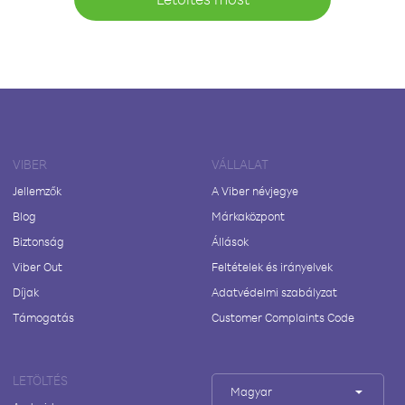
VIBER
VÁLLALAT
Jellemzők
A Viber névjegye
Blog
Márkaközpont
Biztonság
Állások
Viber Out
Feltételek és irányelvek
Díjak
Adatvédelmi szabályzat
Támogatás
Customer Complaints Code
LETÖLTÉS
Magyar