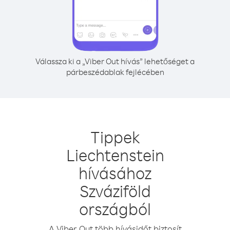
Válassza ki a „Viber Out hívás” lehetőséget a
párbeszédablak fejlécében
Tippek
Liechtenstein
hívásához
Szváziföld
országból
A Viber Out több hívásidőt biztosít