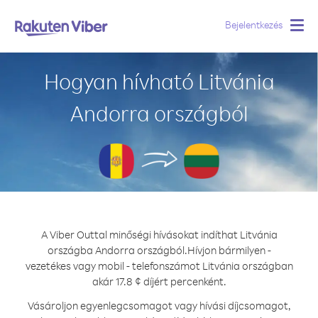
Bejelentkezés
Togg
navig
Hogyan hívható Litvánia
Andorra országból
A Viber Outtal minőségi hívásokat indíthat Litvánia
országba Andorra országból.
Hívjon bármilyen -
vezetékes vagy mobil - telefonszámot Litvánia országban
akár 17.8 ¢ díjért percenként.
Vásároljon egyenlegcsomagot vagy hívási díjcsomagot,