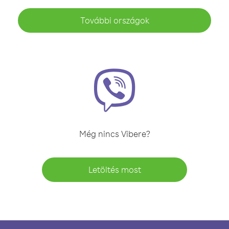
További országok
Még nincs Vibere?
Letöltés most