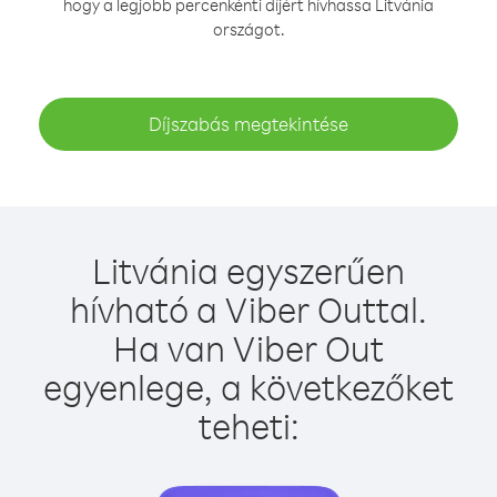
hogy a legjobb percenkénti díjért hívhassa Litvánia
országot.
Díjszabás megtekintése
Litvánia egyszerűen
hívható a Viber Outtal.
Ha van Viber Out
egyenlege, a következőket
teheti: