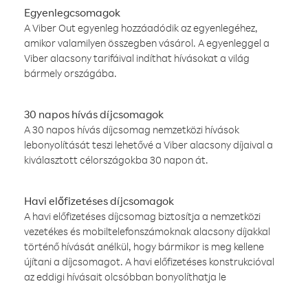
Egyenlegcsomagok
A Viber Out egyenleg hozzáadódik az egyenlegéhez,
amikor valamilyen összegben vásárol. A egyenleggel a
Viber alacsony tarifáival indíthat hívásokat a világ
bármely országába.
30 napos hívás díjcsomagok
A 30 napos hívás díjcsomag nemzetközi hívások
lebonyolítását teszi lehetővé a Viber alacsony díjaival a
kiválasztott célországokba 30 napon át.
Havi előfizetéses díjcsomagok
A havi előfizetéses díjcsomag biztosítja a nemzetközi
vezetékes és mobiltelefonszámoknak alacsony díjakkal
történő hívását anélkül, hogy bármikor is meg kellene
újítani a díjcsomagot. A havi előfizetéses konstrukcióval
az eddigi hívásait olcsóbban bonyolíthatja le