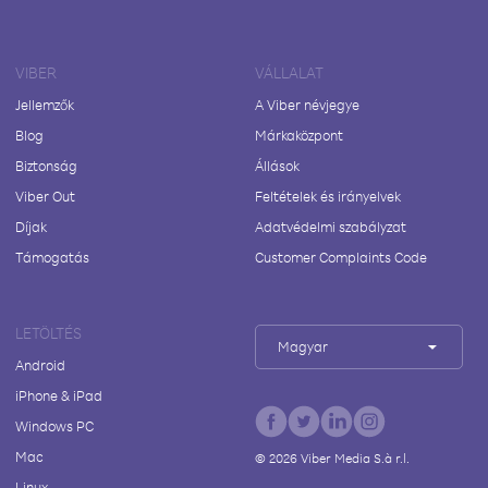
VIBER
VÁLLALAT
Jellemzők
A Viber névjegye
Blog
Márkaközpont
Biztonság
Állások
Viber Out
Feltételek és irányelvek
Díjak
Adatvédelmi szabályzat
Támogatás
Customer Complaints Code
LETÖLTÉS
Magyar
Android
iPhone & iPad
Windows PC
Mac
©
2026
Viber Media S.à r.l.
Linux