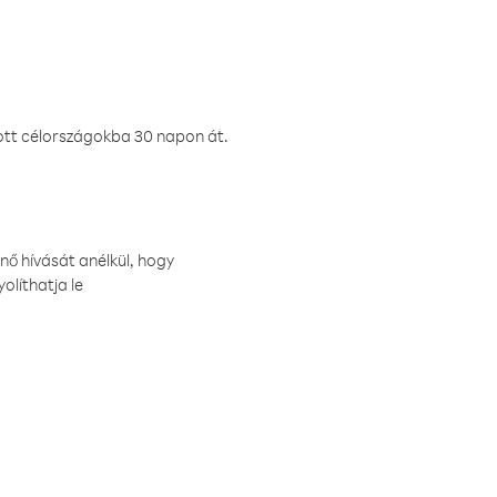
ztott célországokba 30 napon át.
nő hívását anélkül, hogy
olíthatja le