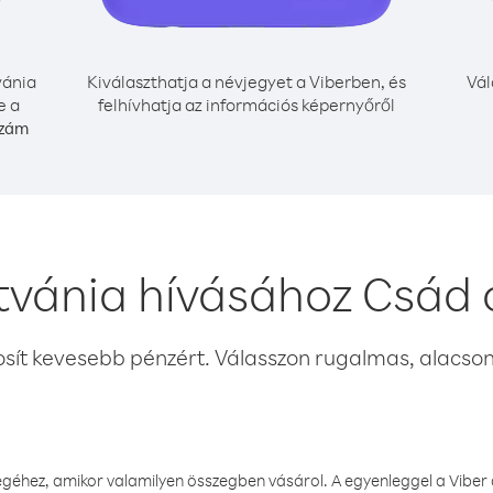
vánia
Kiválaszthatja a névjegyet a Viberben, és
Vál
e a
felhívhatja az információs képernyőről
szám
itvánia hívásához Csád 
osít kevesebb pénzért. Válasszon rugalmas, alacsony
éhez, amikor valamilyen összegben vásárol. A egyenleggel a Viber a