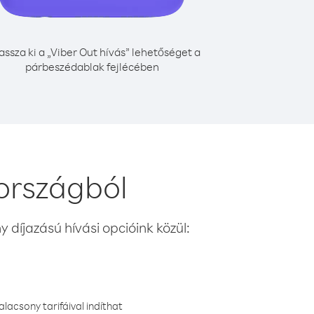
assza ki a „Viber Out hívás” lehetőséget a
párbeszédablak fejlécében
országból
 díjazású hívási opcióink közül:
lacsony tarifáival indíthat