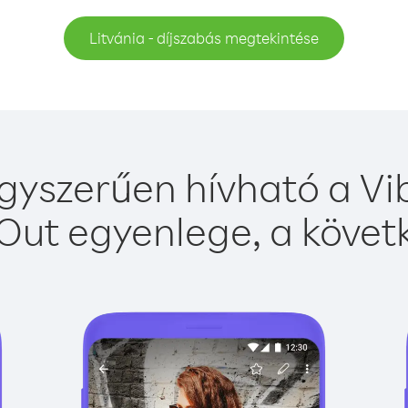
Litvánia - díjszabás megtekintése
egyszerűen hívható a Vib
Out egyenlege, a követk