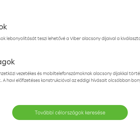
ok
k lebonyolítását teszi lehetővé a Viber alacsony díjaival a kiválas
magok
emzetközi vezetékes és mobiltelefonszámoknak alacsony díjakkal törté
. A havi előfizetéses konstrukcióval az eddigi hívásait olcsóbban bony
További célországok keresése