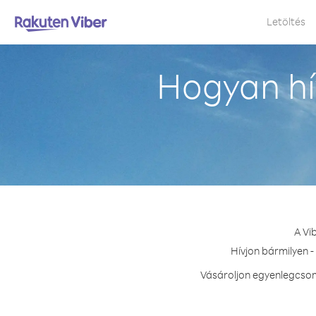
Letöltés
Hogyan hí
A Vi
Hívjon bármilyen -
Vásároljon egyenlegcsoma