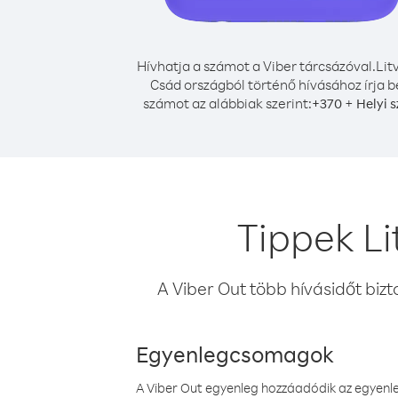
Hívhatja a számot a Viber tárcsázóval.
Lit
Csád országból történő hívásához írja b
számot az alábbiak szerint:
+
+
370
Helyi 
Tippek L
A Viber Out több hívásidőt bizt
Egyenlegcsomagok
A Viber Out egyenleg hozzáadódik az egyenleg