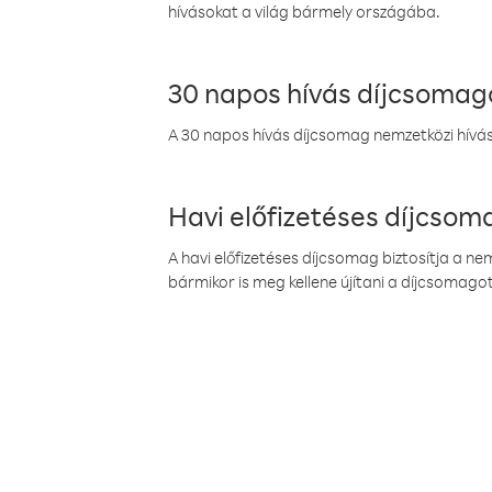
hívásokat a világ bármely országába.
30 napos hívás díjcsomag
A 30 napos hívás díjcsomag nemzetközi híváso
Havi előfizetéses díjcso
A havi előfizetéses díjcsomag biztosítja a n
bármikor is meg kellene újítani a díjcsomagot