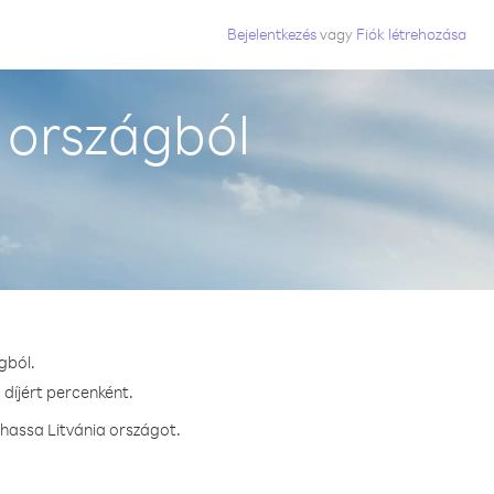
Bejelentkezés
vagy
Fiók létrehozása
 országból
gból.
 díjért percenként.
vhassa Litvánia országot.