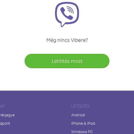
Még nincs Vibere?
Letöltés most
LAT
LETÖLTÉS
 névjegye
Android
özpont
iPhone & iPad
Windows PC