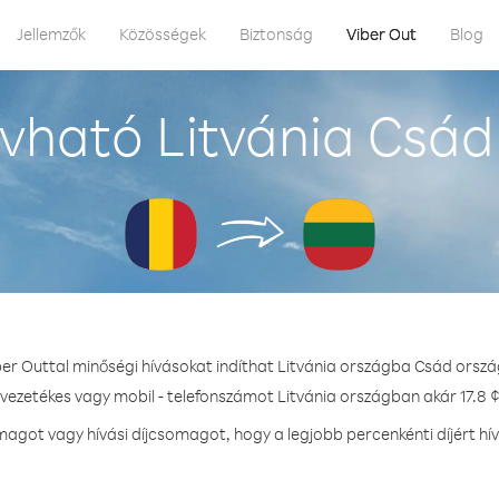
Jellemzők
Közösségek
Biztonság
Viber Out
Blog
vható Litvánia Csád
ber Outtal minőségi hívásokat indíthat Litvánia országba Csád orszá
 vezetékes vagy mobil - telefonszámot Litvánia országban akár 17.8 ¢
got vagy hívási díjcsomagot, hogy a legjobb percenkénti díjért hí