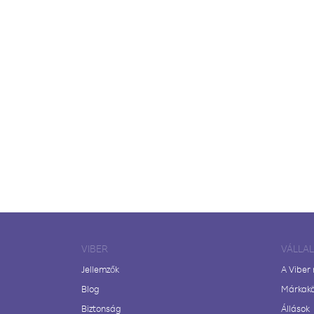
VIBER
VÁLLA
Jellemzők
A Viber
Blog
Márkak
Biztonság
Állások