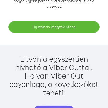
hogy a legjobb percenkénti díjért hívhassa Litvánia
országot.
Díjszabás megtekintése
Litvánia egyszerűen
hívható a Viber Outtal.
Ha van Viber Out
egyenlege, a következőket
teheti: