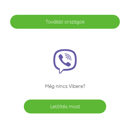
További országok
Még nincs Vibere?
Letöltés most