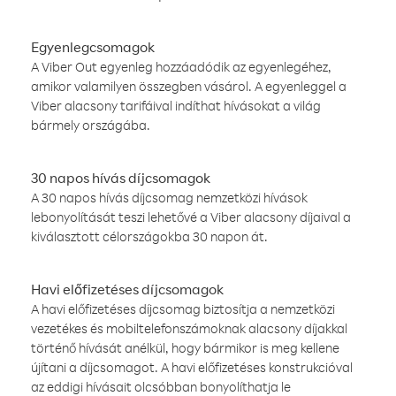
Egyenlegcsomagok
A Viber Out egyenleg hozzáadódik az egyenlegéhez,
amikor valamilyen összegben vásárol. A egyenleggel a
Viber alacsony tarifáival indíthat hívásokat a világ
bármely országába.
30 napos hívás díjcsomagok
A 30 napos hívás díjcsomag nemzetközi hívások
lebonyolítását teszi lehetővé a Viber alacsony díjaival a
kiválasztott célországokba 30 napon át.
Havi előfizetéses díjcsomagok
A havi előfizetéses díjcsomag biztosítja a nemzetközi
vezetékes és mobiltelefonszámoknak alacsony díjakkal
történő hívását anélkül, hogy bármikor is meg kellene
újítani a díjcsomagot. A havi előfizetéses konstrukcióval
az eddigi hívásait olcsóbban bonyolíthatja le