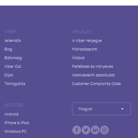
VIBER
VÁLLALAT
Jellemzők
A Viber névjegye
Blog
Márkaközpont
Biztonság
Állások
Viber Out
Feltételek és irányelvek
Díjak
Adatvédelmi szabályzat
Támogatás
Customer Complaints Code
LETÖLTÉS
Magyar
Android
iPhone & iPad
Windows PC