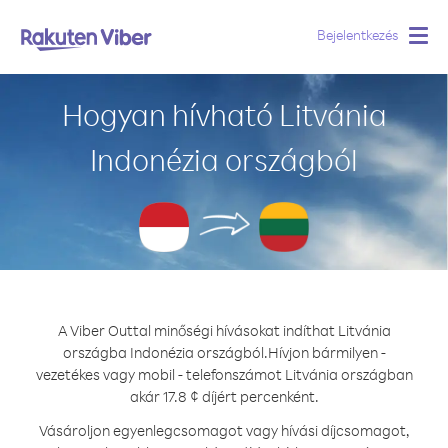
Bejelentkezés
Togg
navig
Hogyan hívható Litvánia
Indonézia országból
A Viber Outtal minőségi hívásokat indíthat Litvánia
országba Indonézia országból.
Hívjon bármilyen -
vezetékes vagy mobil - telefonszámot Litvánia országban
akár 17.8 ¢ díjért percenként.
Vásároljon egyenlegcsomagot vagy hívási díjcsomagot,