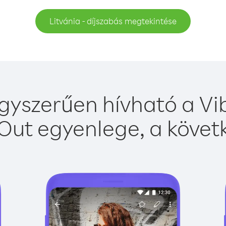
Litvánia - díjszabás megtekintése
egyszerűen hívható a Vib
Out egyenlege, a követk