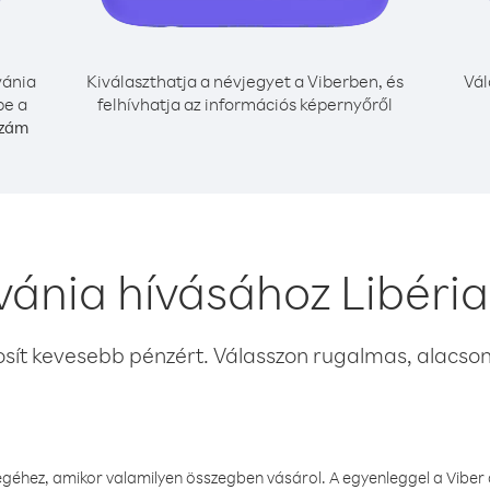
vánia
Kiválaszthatja a névjegyet a Viberben, és
Vál
be a
felhívhatja az információs képernyőről
szám
vánia hívásához Libéri
osít kevesebb pénzért. Válasszon rugalmas, alacsony
éhez, amikor valamilyen összegben vásárol. A egyenleggel a Viber a