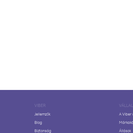
VIBER
VÁLLA
Jellemzők
A Viber
Blog
Márkak
Biztonság
Állások