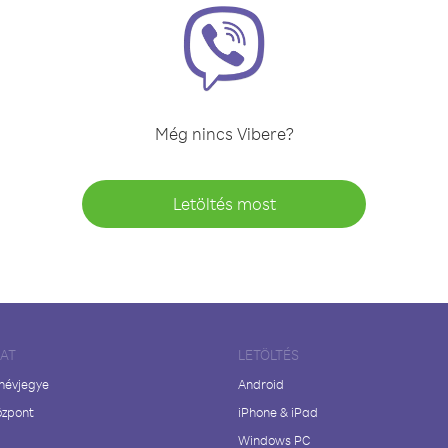
Még nincs Vibere?
Letöltés most
LAT
LETÖLTÉS
 névjegye
Android
özpont
iPhone & iPad
Windows PC