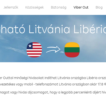
Jellemzők
Közösségek
Biztonság
Viber Out
Blog
ható Litvánia Libéri
er Outtal minőségi hívásokat indíthat Litvánia országba Libéria orsz
 vezetékes vagy mobil - telefonszámot Litvánia országban akár 17.8 ¢
got vagy hívási díjcsomagot, hogy a legjobb percenkénti díjért hí