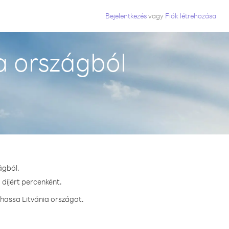
Bejelentkezés
vagy
Fiók létrehozása
a országból
ágból.
 díjért percenként.
vhassa Litvánia országot.