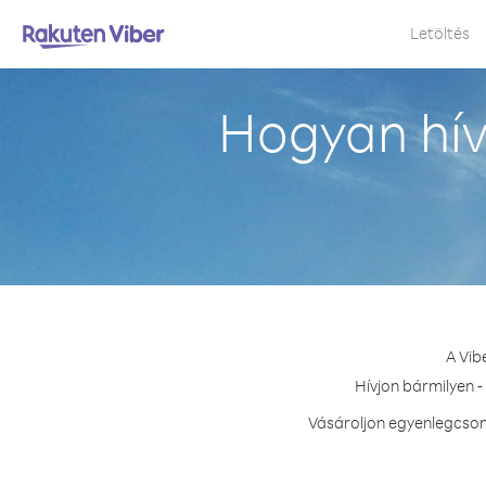
Letöltés
Hogyan hív
A Vib
Hívjon bármilyen -
Vásároljon egyenlegcsoma