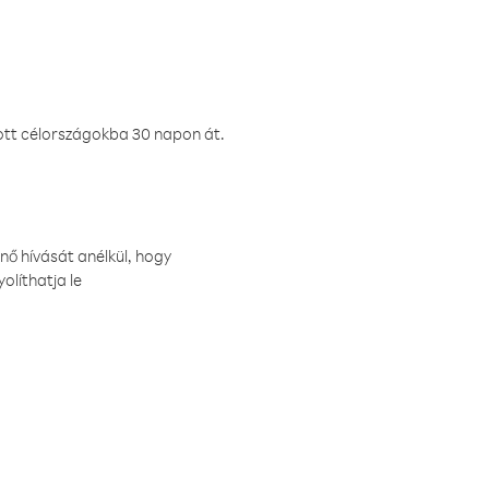
ztott célországokba 30 napon át.
nő hívását anélkül, hogy
olíthatja le