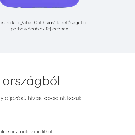
assza ki a „Viber Out hívás” lehetőséget a
párbeszédablak fejlécében
a országból
 díjazású hívási opcióink közül:
lacsony tarifáival indíthat