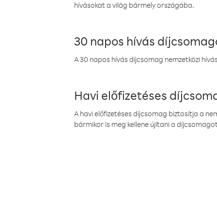
hívásokat a világ bármely országába.
30 napos hívás díjcsomag
A 30 napos hívás díjcsomag nemzetközi híváso
Havi előfizetéses díjcso
A havi előfizetéses díjcsomag biztosítja a n
bármikor is meg kellene újítani a díjcsomagot