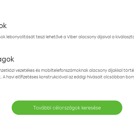
ok
k lebonyolítását teszi lehetővé a Viber alacsony díjaival a kiválas
magok
emzetközi vezetékes és mobiltelefonszámoknak alacsony díjakkal törté
. A havi előfizetéses konstrukcióval az eddigi hívásait olcsóbban bony
További célországok keresése