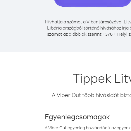
Hívhatja a számot a Viber tárcsázóval.
Lit
Libéria országból történő hívásához írja 
számot az alábbiak szerint:
+
+
370
Helyi 
Tippek Lit
A Viber Out több hívásidőt bizt
Egyenlegcsomagok
A Viber Out egyenleg hozzáadódik az egyenleg