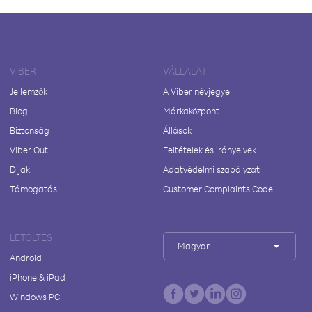
VIBER
VÁLLALAT
Jellemzők
A Viber névjegye
Blog
Márkaközpont
Biztonság
Állások
Viber Out
Feltételek és irányelvek
Díjak
Adatvédelmi szabályzat
Támogatás
Customer Complaints Code
LETÖLTÉS
Magyar
Android
iPhone & iPad
Windows PC