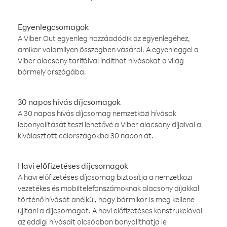
Egyenlegcsomagok
A Viber Out egyenleg hozzáadódik az egyenlegéhez,
amikor valamilyen összegben vásárol. A egyenleggel a
Viber alacsony tarifáival indíthat hívásokat a világ
bármely országába.
30 napos hívás díjcsomagok
A 30 napos hívás díjcsomag nemzetközi hívások
lebonyolítását teszi lehetővé a Viber alacsony díjaival a
kiválasztott célországokba 30 napon át.
Havi előfizetéses díjcsomagok
A havi előfizetéses díjcsomag biztosítja a nemzetközi
vezetékes és mobiltelefonszámoknak alacsony díjakkal
történő hívását anélkül, hogy bármikor is meg kellene
újítani a díjcsomagot. A havi előfizetéses konstrukcióval
az eddigi hívásait olcsóbban bonyolíthatja le