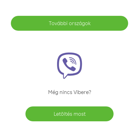
További országok
Még nincs Vibere?
Letöltés most