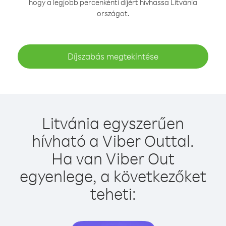
hogy a legjobb percenkénti díjért hívhassa Litvánia
országot.
Díjszabás megtekintése
Litvánia egyszerűen
hívható a Viber Outtal.
Ha van Viber Out
egyenlege, a következőket
teheti: