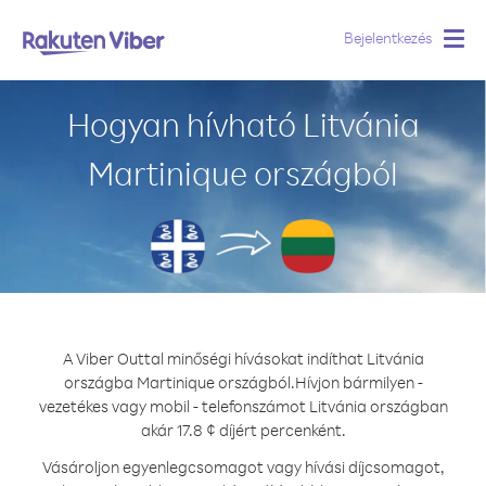
Bejelentkezés
Togg
navig
Hogyan hívható Litvánia
Martinique országból
A Viber Outtal minőségi hívásokat indíthat Litvánia
országba Martinique országból.
Hívjon bármilyen -
vezetékes vagy mobil - telefonszámot Litvánia országban
akár 17.8 ¢ díjért percenként.
Vásároljon egyenlegcsomagot vagy hívási díjcsomagot,