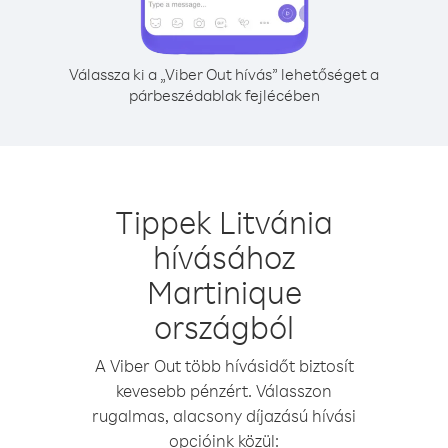
Válassza ki a „Viber Out hívás” lehetőséget a
párbeszédablak fejlécében
Tippek Litvánia
hívásához
Martinique
országból
A Viber Out több hívásidőt biztosít
kevesebb pénzért. Válasszon
rugalmas, alacsony díjazású hívási
opcióink közül: