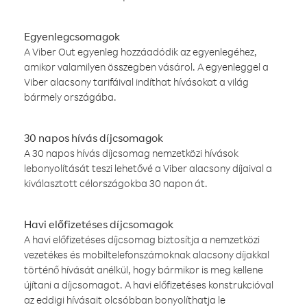
Egyenlegcsomagok
A Viber Out egyenleg hozzáadódik az egyenlegéhez,
amikor valamilyen összegben vásárol. A egyenleggel a
Viber alacsony tarifáival indíthat hívásokat a világ
bármely országába.
30 napos hívás díjcsomagok
A 30 napos hívás díjcsomag nemzetközi hívások
lebonyolítását teszi lehetővé a Viber alacsony díjaival a
kiválasztott célországokba 30 napon át.
Havi előfizetéses díjcsomagok
A havi előfizetéses díjcsomag biztosítja a nemzetközi
vezetékes és mobiltelefonszámoknak alacsony díjakkal
történő hívását anélkül, hogy bármikor is meg kellene
újítani a díjcsomagot. A havi előfizetéses konstrukcióval
az eddigi hívásait olcsóbban bonyolíthatja le