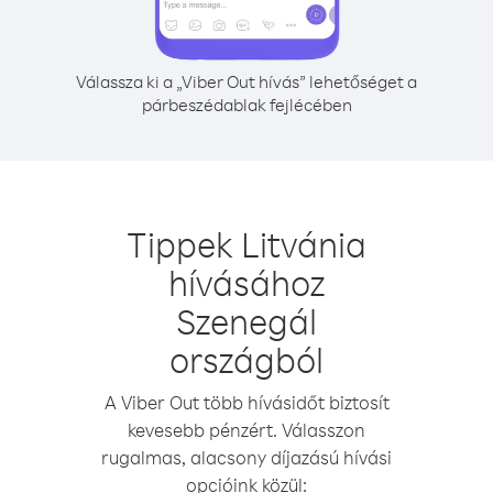
Válassza ki a „Viber Out hívás” lehetőséget a
párbeszédablak fejlécében
Tippek Litvánia
hívásához
Szenegál
országból
A Viber Out több hívásidőt biztosít
kevesebb pénzért. Válasszon
rugalmas, alacsony díjazású hívási
opcióink közül: