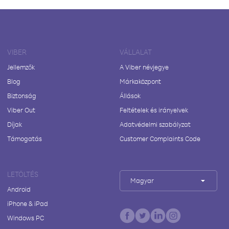
VIBER
VÁLLALAT
Jellemzők
A Viber névjegye
Blog
Márkaközpont
Biztonság
Állások
Viber Out
Feltételek és irányelvek
Díjak
Adatvédelmi szabályzat
Támogatás
Customer Complaints Code
LETÖLTÉS
Magyar
Android
iPhone & iPad
Windows PC