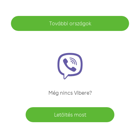
További országok
Még nincs Vibere?
Letöltés most