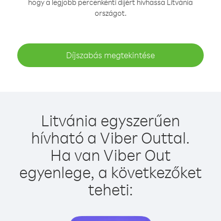
hogy a legjobb percenkénti díjért hívhassa Litvánia
országot.
Díjszabás megtekintése
Litvánia egyszerűen
hívható a Viber Outtal.
Ha van Viber Out
egyenlege, a következőket
teheti: