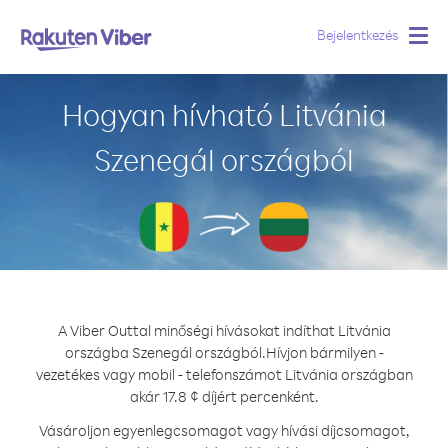
Bejelentkezés
Togg
navig
Hogyan hívható Litvánia
Szenegál országból
A Viber Outtal minőségi hívásokat indíthat Litvánia
országba Szenegál országból.
Hívjon bármilyen -
vezetékes vagy mobil - telefonszámot Litvánia országban
akár 17.8 ¢ díjért percenként.
Vásároljon egyenlegcsomagot vagy hívási díjcsomagot,