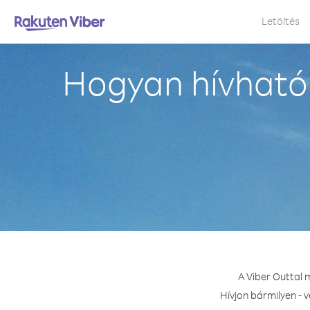
Letöltés
Hogyan hívható 
A Viber Outtal 
Hívjon bármilyen - 