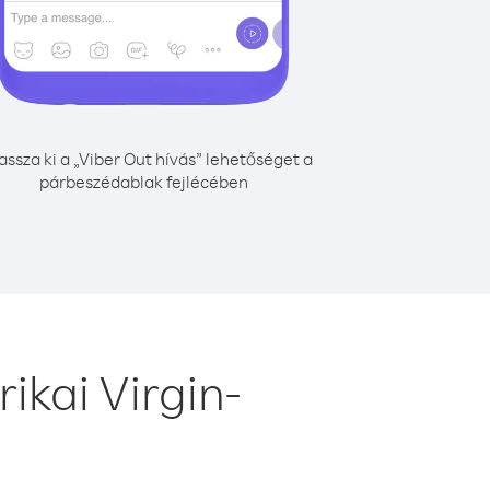
assza ki a „Viber Out hívás” lehetőséget a
párbeszédablak fejlécében
kai Virgin-