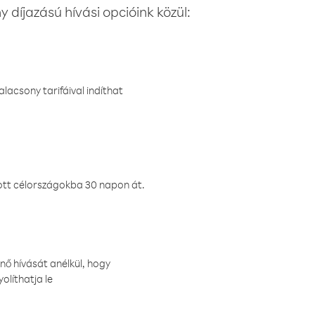
 díjazású hívási opcióink közül:
lacsony tarifáival indíthat
ztott célországokba 30 napon át.
nő hívását anélkül, hogy
olíthatja le