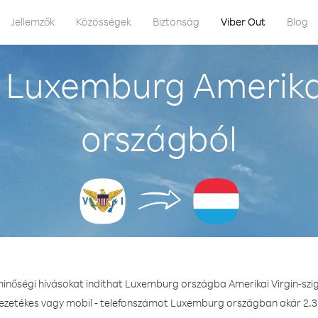
Jellemzők
Közösségek
Biztonság
Viber Out
Blog
Luxemburg Amerikai
országból
minőségi hívásokat indíthat Luxemburg országba Amerikai Virgin-szi
vezetékes vagy mobil - telefonszámot Luxemburg országban akár 2.3 