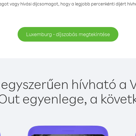
ot vagy hívási díjcsomagot, hogy a legjobb percenkénti díjért hí
Luxemburg - díjszabás megtekintése
gyszerűen hívható a V
Out egyenlege, a követk