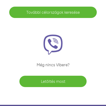
További célországok keresése
Még nincs Vibere?
Letöltés most