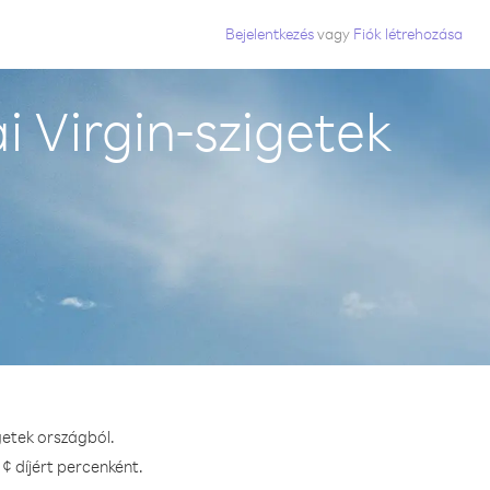
Bejelentkezés
vagy
Fiók létrehozása
 Virgin-szigetek
getek országból.
¢ díjért percenként.