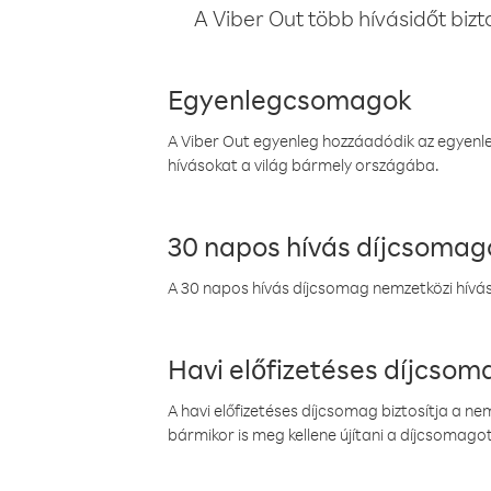
A Viber Out több hívásidőt bizt
Egyenlegcsomagok
A Viber Out egyenleg hozzáadódik az egyenleg
hívásokat a világ bármely országába.
30 napos hívás díjcsomag
A 30 napos hívás díjcsomag nemzetközi híváso
Havi előfizetéses díjcso
A havi előfizetéses díjcsomag biztosítja a n
bármikor is meg kellene újítani a díjcsomagot