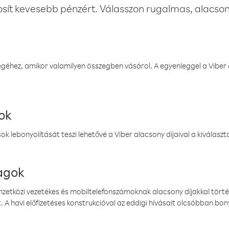
osít kevesebb pénzért. Válasszon rugalmas, alacsony
éhez, amikor valamilyen összegben vásárol. A egyenleggel a Viber a
ok
k lebonyolítását teszi lehetővé a Viber alacsony díjaival a kiválas
magok
emzetközi vezetékes és mobiltelefonszámoknak alacsony díjakkal törté
. A havi előfizetéses konstrukcióval az eddigi hívásait olcsóbban bony