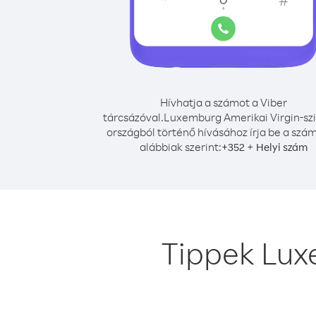
Hívhatja a számot a Viber
tárcsázóval.
Luxemburg Amerikai Virgin-sz
országból történő hívásához írja be a szá
alábbiak szerint:
+
+
352
Helyi szám
Tippek Lux