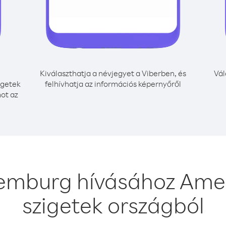
Kiválaszthatja a névjegyet a Viberben, és
Vál
igetek
felhívhatja az információs képernyőről
mot az
emburg hívásához Ameri
szigetek országból