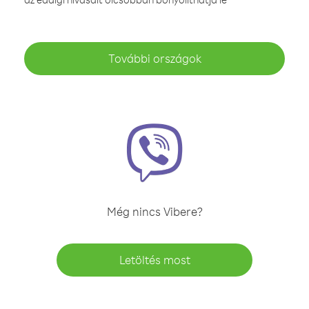
További országok
Még nincs Vibere?
Letöltés most