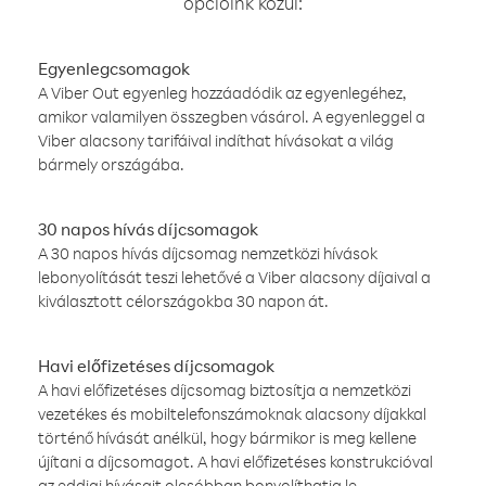
opcióink közül:
Egyenlegcsomagok
A Viber Out egyenleg hozzáadódik az egyenlegéhez,
amikor valamilyen összegben vásárol. A egyenleggel a
Viber alacsony tarifáival indíthat hívásokat a világ
bármely országába.
30 napos hívás díjcsomagok
A 30 napos hívás díjcsomag nemzetközi hívások
lebonyolítását teszi lehetővé a Viber alacsony díjaival a
kiválasztott célországokba 30 napon át.
Havi előfizetéses díjcsomagok
A havi előfizetéses díjcsomag biztosítja a nemzetközi
vezetékes és mobiltelefonszámoknak alacsony díjakkal
történő hívását anélkül, hogy bármikor is meg kellene
újítani a díjcsomagot. A havi előfizetéses konstrukcióval
az eddigi hívásait olcsóbban bonyolíthatja le