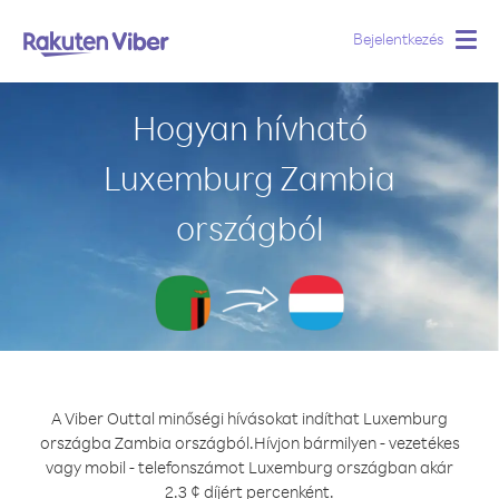
Bejelentkezés
Togg
navig
Hogyan hívható
Luxemburg Zambia
országból
A Viber Outtal minőségi hívásokat indíthat Luxemburg
országba Zambia országból.
Hívjon bármilyen - vezetékes
vagy mobil - telefonszámot Luxemburg országban akár
2.3 ¢ díjért percenként.