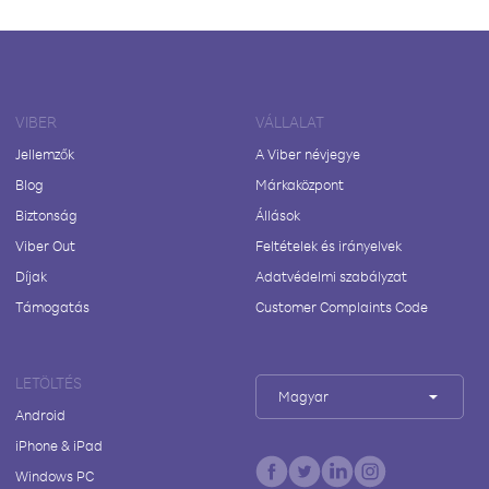
VIBER
VÁLLALAT
Jellemzők
A Viber névjegye
Blog
Márkaközpont
Biztonság
Állások
Viber Out
Feltételek és irányelvek
Díjak
Adatvédelmi szabályzat
Támogatás
Customer Complaints Code
LETÖLTÉS
Magyar
Android
iPhone & iPad
Windows PC