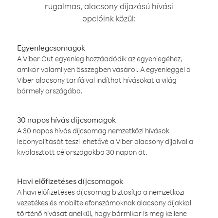
rugalmas, alacsony díjazású hívási
opcióink közül:
Egyenlegcsomagok
A Viber Out egyenleg hozzáadódik az egyenlegéhez,
amikor valamilyen összegben vásárol. A egyenleggel a
Viber alacsony tarifáival indíthat hívásokat a világ
bármely országába.
30 napos hívás díjcsomagok
A 30 napos hívás díjcsomag nemzetközi hívások
lebonyolítását teszi lehetővé a Viber alacsony díjaival a
kiválasztott célországokba 30 napon át.
Havi előfizetéses díjcsomagok
A havi előfizetéses díjcsomag biztosítja a nemzetközi
vezetékes és mobiltelefonszámoknak alacsony díjakkal
történő hívását anélkül, hogy bármikor is meg kellene