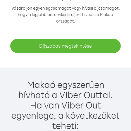
Vásároljon egyenlegcsomagot vagy hívási díjcsomagot,
hogy a legjobb percenkénti díjért hívhassa Makaó
országot.
Díjszabás megtekintése
Makaó egyszerűen
hívható a Viber Outtal.
Ha van Viber Out
egyenlege, a következőket
teheti: