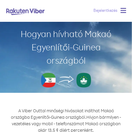
Bejelentkezés
Togg
navig
Hogyan hívható Makaó
Egyenlítői-Guinea
országból
A Viber Outtal minőségi hívásokat indíthat Makaó
országba Egyenlítői-Guinea országból.
Hívjon bármilyen -
vezetékes vagy mobil - telefonszámot Makaó országban
akár 13.5 ¢ díjért percenként.