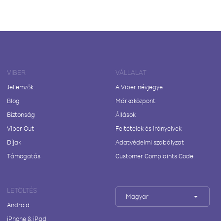
VIBER
VÁLLALAT
Jellemzők
A Viber névjegye
Blog
Márkaközpont
Biztonság
Állások
Viber Out
Feltételek és irányelvek
Díjak
Adatvédelmi szabályzat
Támogatás
Customer Complaints Code
LETÖLTÉS
Magyar
Android
iPhone & iPad