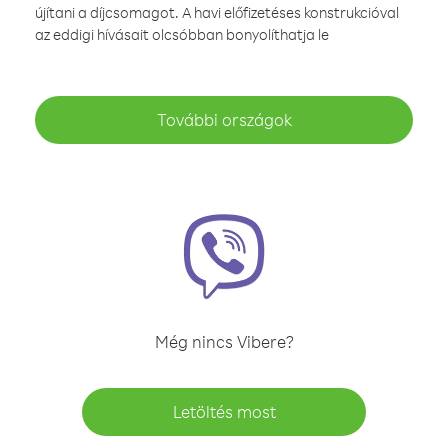
újítani a díjcsomagot. A havi előfizetéses konstrukcióval
az eddigi hívásait olcsóbban bonyolíthatja le
További országok
Még nincs Vibere?
Letöltés most