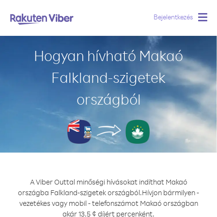
Bejelentkezés
Togg
navig
Hogyan hívható Makaó
Falkland-szigetek
országból
A Viber Outtal minőségi hívásokat indíthat Makaó
országba Falkland-szigetek országból.
Hívjon bármilyen -
vezetékes vagy mobil - telefonszámot Makaó országban
akár 13.5 ¢ díjért percenként.