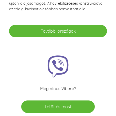
újítani a díjcsomagot. A havi előfizetéses konstrukcióval
az eddigi hívásait olcsóbban bonyolíthatja le
További országok
Még nincs Vibere?
Letöltés most