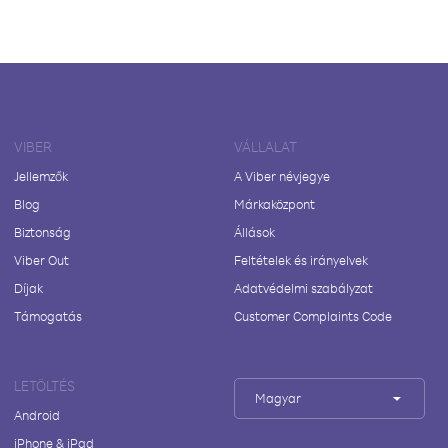
VIBER
VÁLLALAT
Jellemzők
A Viber névjegye
Blog
Márkaközpont
Biztonság
Állások
Viber Out
Feltételek és irányelvek
Díjak
Adatvédelmi szabályzat
Támogatás
Customer Complaints Code
LETÖLTÉS
Magyar
Android
iPhone & iPad