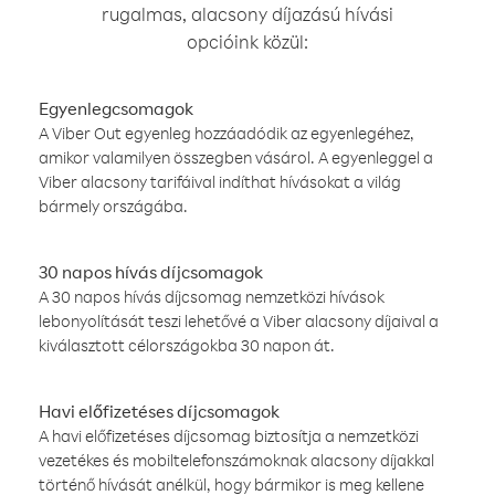
rugalmas, alacsony díjazású hívási
opcióink közül:
Egyenlegcsomagok
A Viber Out egyenleg hozzáadódik az egyenlegéhez,
amikor valamilyen összegben vásárol. A egyenleggel a
Viber alacsony tarifáival indíthat hívásokat a világ
bármely országába.
30 napos hívás díjcsomagok
A 30 napos hívás díjcsomag nemzetközi hívások
lebonyolítását teszi lehetővé a Viber alacsony díjaival a
kiválasztott célországokba 30 napon át.
Havi előfizetéses díjcsomagok
A havi előfizetéses díjcsomag biztosítja a nemzetközi
vezetékes és mobiltelefonszámoknak alacsony díjakkal
történő hívását anélkül, hogy bármikor is meg kellene