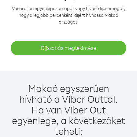
Vásároljon egyenlegcsomagot vagy hívási díjcsomagot,
hogy a legjobb percenkénti díjért hívhassa Makaó
országot.
Díjszabás megtekintése
Makaó egyszerűen
hívható a Viber Outtal.
Ha van Viber Out
egyenlege, a következőket
teheti: