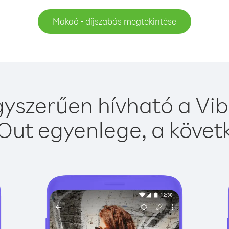
Makaó - díjszabás megtekintése
yszerűen hívható a Vibe
Out egyenlege, a követk