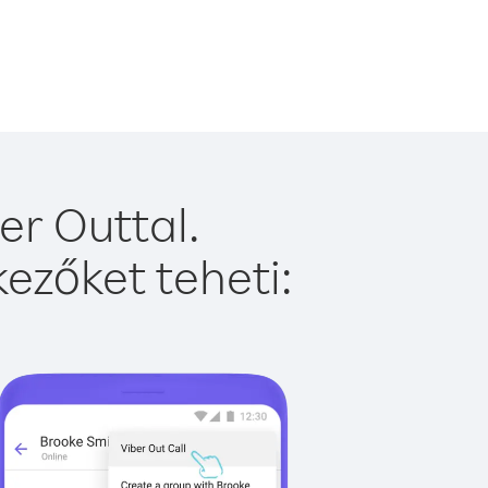
r Outtal.
ezőket teheti: