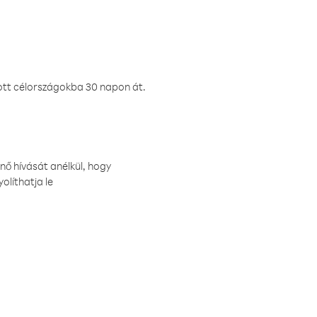
ztott célországokba 30 napon át.
nő hívását anélkül, hogy
olíthatja le