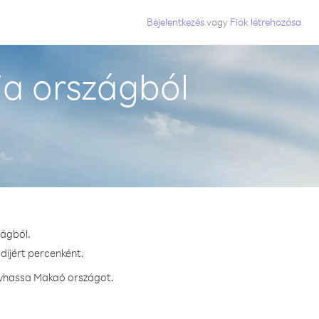
Bejelentkezés
vagy
Fiók létrehozása
a országból
zágból.
díjért percenként.
hívhassa Makaó országot.