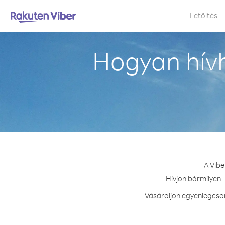
Letöltés
Hogyan hív
A Vibe
Hívjon bármilyen 
Vásároljon egyenlegcsom