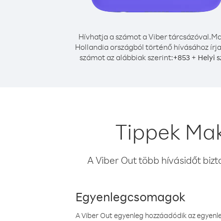
Hívhatja a számot a Viber tárcsázóval.
Ma
Hollandia országból történő hívásához írja
számot az alábbiak szerint:
+
+
853
Helyi 
Tippek Mak
A Viber Out több hívásidőt bizt
Egyenlegcsomagok
A Viber Out egyenleg hozzáadódik az egyenleg