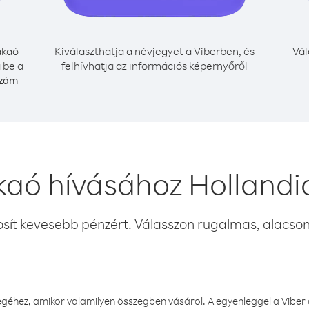
kaó
Kiválaszthatja a névjegyet a Viberben, és
Vál
 be a
felhívhatja az információs képernyőről
szám
aó hívásához Hollandi
osít kevesebb pénzért. Válasszon rugalmas, alacsony
éhez, amikor valamilyen összegben vásárol. A egyenleggel a Viber a