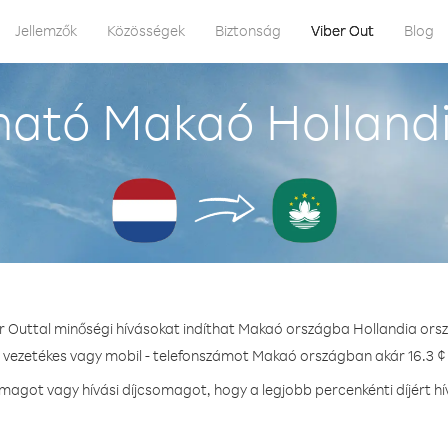
Jellemzők
Közösségek
Biztonság
Viber Out
Blog
ható Makaó Hollandi
r Outtal minőségi hívásokat indíthat Makaó országba Hollandia ors
- vezetékes vagy mobil - telefonszámot Makaó országban akár 16.3 ¢ 
agot vagy hívási díjcsomagot, hogy a legjobb percenkénti díjért 