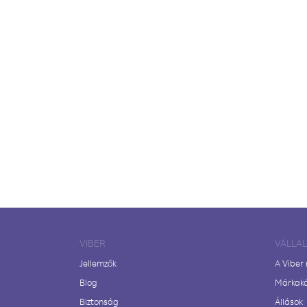
VIBER
VÁLLA
Jellemzők
A Viber
Blog
Márkak
Biztonság
Állások