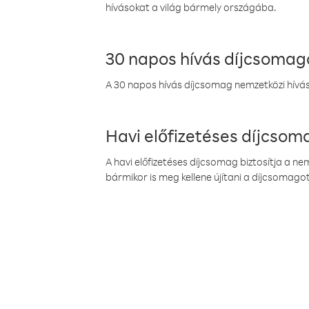
hívásokat a világ bármely országába.
30 napos hívás díjcsomag
A 30 napos hívás díjcsomag nemzetközi híváso
Havi előfizetéses díjcso
A havi előfizetéses díjcsomag biztosítja a n
bármikor is meg kellene újítani a díjcsomagot