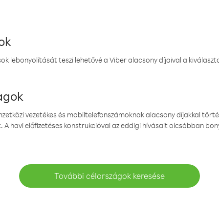
ok
k lebonyolítását teszi lehetővé a Viber alacsony díjaival a kiválas
magok
emzetközi vezetékes és mobiltelefonszámoknak alacsony díjakkal törté
. A havi előfizetéses konstrukcióval az eddigi hívásait olcsóbban bony
További célországok keresése