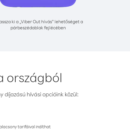
assza ki a „Viber Out hívás” lehetőséget a
párbeszédablak fejlécében
a országból
 díjazású hívási opcióink közül:
lacsony tarifáival indíthat