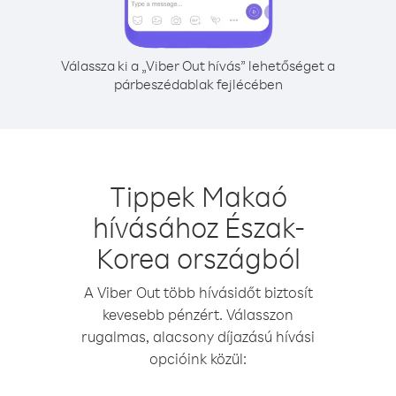
Válassza ki a „Viber Out hívás” lehetőséget a
párbeszédablak fejlécében
Tippek Makaó
hívásához Észak-
Korea országból
A Viber Out több hívásidőt biztosít
kevesebb pénzért. Válasszon
rugalmas, alacsony díjazású hívási
opcióink közül: