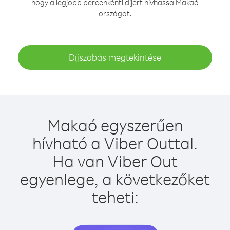
hogy a legjobb percenkénti díjért hívhassa Makaó
országot.
Díjszabás megtekintése
Makaó egyszerűen
hívható a Viber Outtal.
Ha van Viber Out
egyenlege, a következőket
teheti: