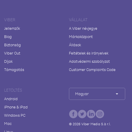
VIBER
VÁLLALAT
Jellemzők
A Viber névjegye
Blog
Márkaközpont
Biztonság
Állások
Viber Out
Feltételek és irányelvek
Díjak
Adatvédelmi szabályzat
Támogatás
Customer Complaints Code
LETÖLTÉS
Magyar
Android
iPhone & iPad
Windows PC
Mac
©
2026
Viber Media S.à r.l.
Linux