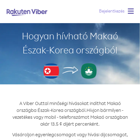
Bejelentkezés
Togg
navig
Hogyan hívható Makaó
Észak-Korea országból
A Viber Outtal minőségi hívásokat indíthat Makaó
országba Észak-Korea országból.
Hívjon bármilyen -
vezetékes vagy mobil - telefonszámot Makaó országban
akár 13.5 ¢ díjért percenként.
Vásároljon egyenlegcsomagot vagy hívási díjcsomagot,