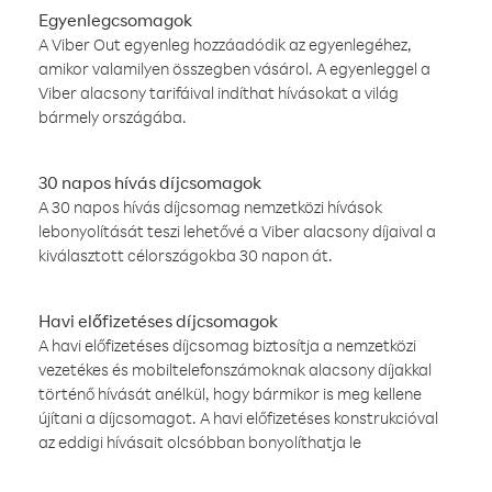
Egyenlegcsomagok
A Viber Out egyenleg hozzáadódik az egyenlegéhez,
amikor valamilyen összegben vásárol. A egyenleggel a
Viber alacsony tarifáival indíthat hívásokat a világ
bármely országába.
30 napos hívás díjcsomagok
A 30 napos hívás díjcsomag nemzetközi hívások
lebonyolítását teszi lehetővé a Viber alacsony díjaival a
kiválasztott célországokba 30 napon át.
Havi előfizetéses díjcsomagok
A havi előfizetéses díjcsomag biztosítja a nemzetközi
vezetékes és mobiltelefonszámoknak alacsony díjakkal
történő hívását anélkül, hogy bármikor is meg kellene
újítani a díjcsomagot. A havi előfizetéses konstrukcióval
az eddigi hívásait olcsóbban bonyolíthatja le