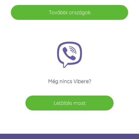
További országok
Még nincs Vibere?
Letöltés most