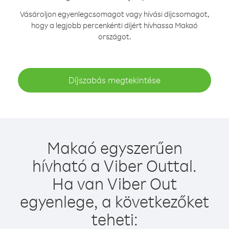
Vásároljon egyenlegcsomagot vagy hívási díjcsomagot,
hogy a legjobb percenkénti díjért hívhassa Makaó
országot.
Díjszabás megtekintése
Makaó egyszerűen
hívható a Viber Outtal.
Ha van Viber Out
egyenlege, a következőket
teheti: