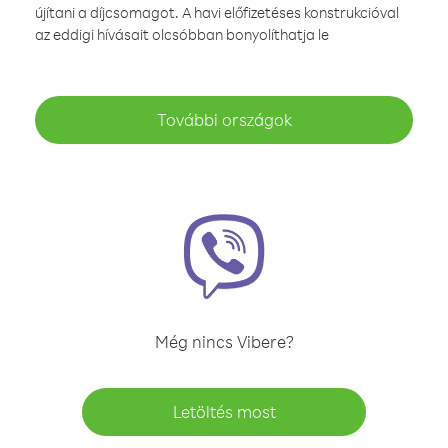
újítani a díjcsomagot. A havi előfizetéses konstrukcióval
az eddigi hívásait olcsóbban bonyolíthatja le
További országok
Még nincs Vibere?
Letöltés most