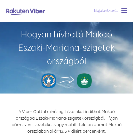
Bejelentkezés
Togg
navig
Hogyan hívható Makaó
Északi-Mariana-szigetek
országból
A Viber Outtal minőségi hívásokat indíthat Makaó
országba Északi-Mariana-szigetek országból.
Hívjon
bármilyen - vezetékes vagy mobil - telefonszámot Makaó
országban akár 13.5 ¢ díjért percenként.