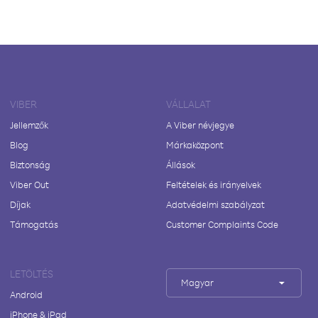
VIBER
VÁLLALAT
Jellemzők
A Viber névjegye
Blog
Márkaközpont
Biztonság
Állások
Viber Out
Feltételek és irányelvek
Díjak
Adatvédelmi szabályzat
Támogatás
Customer Complaints Code
LETÖLTÉS
Magyar
Android
iPhone & iPad