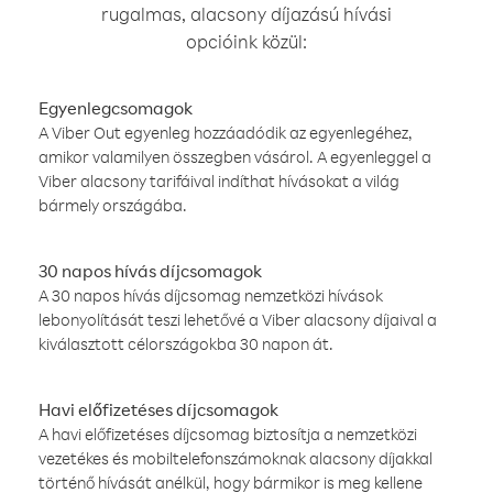
rugalmas, alacsony díjazású hívási
opcióink közül:
Egyenlegcsomagok
A Viber Out egyenleg hozzáadódik az egyenlegéhez,
amikor valamilyen összegben vásárol. A egyenleggel a
Viber alacsony tarifáival indíthat hívásokat a világ
bármely országába.
30 napos hívás díjcsomagok
A 30 napos hívás díjcsomag nemzetközi hívások
lebonyolítását teszi lehetővé a Viber alacsony díjaival a
kiválasztott célországokba 30 napon át.
Havi előfizetéses díjcsomagok
A havi előfizetéses díjcsomag biztosítja a nemzetközi
vezetékes és mobiltelefonszámoknak alacsony díjakkal
történő hívását anélkül, hogy bármikor is meg kellene