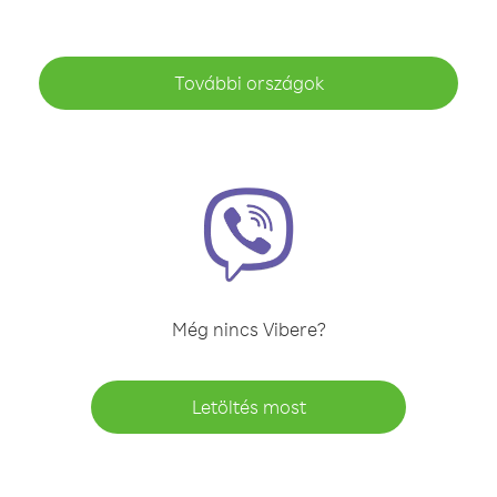
További országok
Még nincs Vibere?
Letöltés most