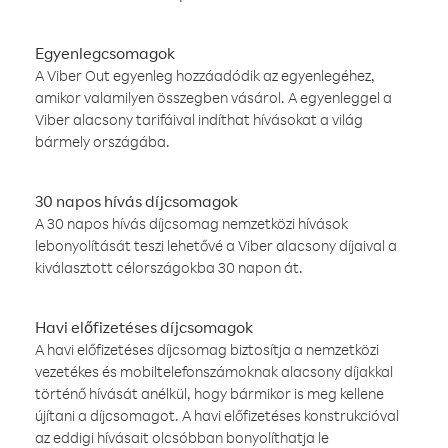
Egyenlegcsomagok
A Viber Out egyenleg hozzáadódik az egyenlegéhez,
amikor valamilyen összegben vásárol. A egyenleggel a
Viber alacsony tarifáival indíthat hívásokat a világ
bármely országába.
30 napos hívás díjcsomagok
A 30 napos hívás díjcsomag nemzetközi hívások
lebonyolítását teszi lehetővé a Viber alacsony díjaival a
kiválasztott célországokba 30 napon át.
Havi előfizetéses díjcsomagok
A havi előfizetéses díjcsomag biztosítja a nemzetközi
vezetékes és mobiltelefonszámoknak alacsony díjakkal
történő hívását anélkül, hogy bármikor is meg kellene
újítani a díjcsomagot. A havi előfizetéses konstrukcióval
az eddigi hívásait olcsóbban bonyolíthatja le