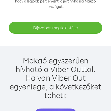
hogy a legjobb percenkénti díjért hívhassa Makaó
országot.
Díjszabás megtekintése
Makaó egyszerűen
hívható a Viber Outtal.
Ha van Viber Out
egyenlege, a következőket
teheti: