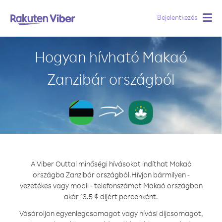
Bejelentkezés
Togg
navig
Hogyan hívható Makaó
Zanzibár országból
A Viber Outtal minőségi hívásokat indíthat Makaó
országba Zanzibár országból.
Hívjon bármilyen -
vezetékes vagy mobil - telefonszámot Makaó országban
akár 13.5 ¢ díjért percenként.
Vásároljon egyenlegcsomagot vagy hívási díjcsomagot,