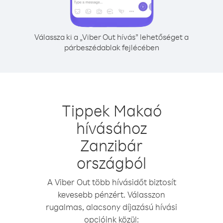
Válassza ki a „Viber Out hívás” lehetőséget a
párbeszédablak fejlécében
Tippek Makaó
hívásához
Zanzibár
országból
A Viber Out több hívásidőt biztosít
kevesebb pénzért. Válasszon
rugalmas, alacsony díjazású hívási
opcióink közül: