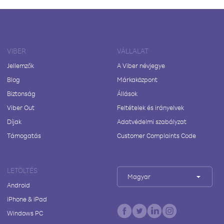
VIBER
VÁLLALAT
Jellemzők
A Viber névjegye
Blog
Márkaközpont
Biztonság
Állások
Viber Out
Feltételek és irányelvek
Díjak
Adatvédelmi szabályzat
Támogatás
Customer Complaints Code
LETÖLTÉS
Magyar
Android
iPhone & iPad
Windows PC