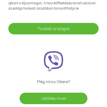
újítani a díjcsomagot. A havi előfizetéses konstrukcióval
az eddigi hívásait olcsóbban bonyolíthatja le
További országok
Még nincs Vibere?
Letöltés most