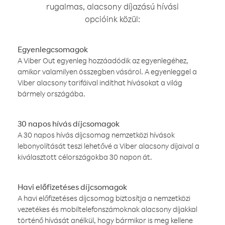
rugalmas, alacsony díjazású hívási
opcióink közül:
Egyenlegcsomagok
A Viber Out egyenleg hozzáadódik az egyenlegéhez,
amikor valamilyen összegben vásárol. A egyenleggel a
Viber alacsony tarifáival indíthat hívásokat a világ
bármely országába.
30 napos hívás díjcsomagok
A 30 napos hívás díjcsomag nemzetközi hívások
lebonyolítását teszi lehetővé a Viber alacsony díjaival a
kiválasztott célországokba 30 napon át.
Havi előfizetéses díjcsomagok
A havi előfizetéses díjcsomag biztosítja a nemzetközi
vezetékes és mobiltelefonszámoknak alacsony díjakkal
történő hívását anélkül, hogy bármikor is meg kellene