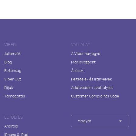
VIBER
VÁLLALAT
Jellemzők
A Viber névjegye
Blog
Márkaközpont
Biztonság
Állások
Viber Out
Feltételek és irányelvek
Díjak
Adatvédelmi szabályzat
Támogatás
Customer Complaints Code
LETÖLTÉS
Magyar
Android
iPhone & iPad