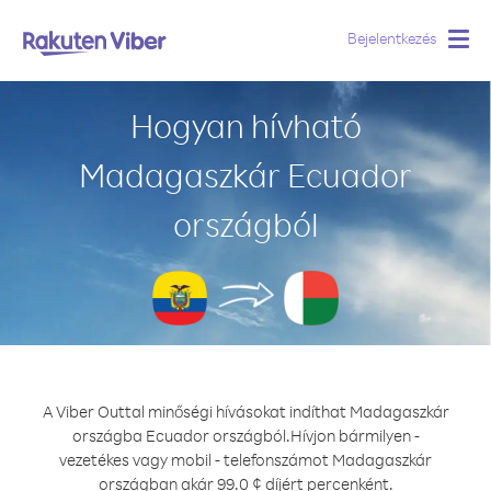
Bejelentkezés
Togg
navig
Hogyan hívható
Madagaszkár Ecuador
országból
A Viber Outtal minőségi hívásokat indíthat Madagaszkár
országba Ecuador országból.
Hívjon bármilyen -
vezetékes vagy mobil - telefonszámot Madagaszkár
országban akár 99.0 ¢ díjért percenként.