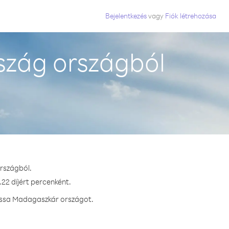
Bejelentkezés
vagy
Fiók létrehozása
szág országból
rszágból.
22 díjért percenként.
hassa Madagaszkár országot.