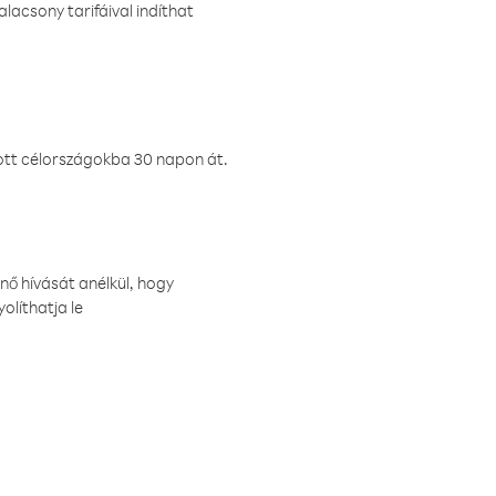
lacsony tarifáival indíthat
ztott célországokba 30 napon át.
nő hívását anélkül, hogy
olíthatja le