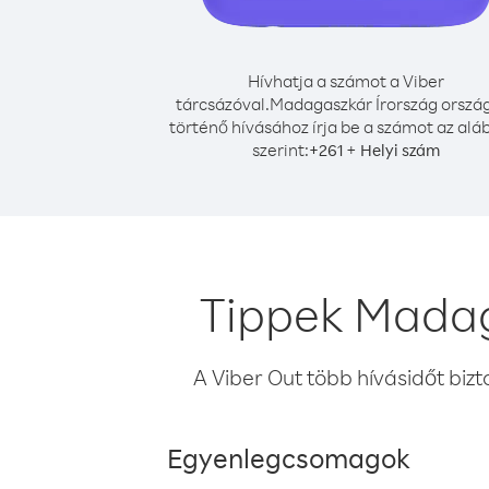
Hívhatja a számot a Viber
tárcsázóval.
Madagaszkár Írország orszá
történő hívásához írja be a számot az alá
szerint:
+
+
261
Helyi szám
Tippek Madag
A Viber Out több hívásidőt bizt
Egyenlegcsomagok