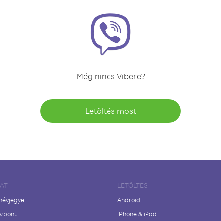
Még nincs Vibere?
Letöltés most
LAT
LETÖLTÉS
 névjegye
Android
özpont
iPhone & iPad