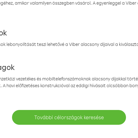
éhez, amikor valamilyen összegben vásárol. A egyenleggel a Viber a
ok
k lebonyolítását teszi lehetővé a Viber alacsony díjaival a kiválas
magok
emzetközi vezetékes és mobiltelefonszámoknak alacsony díjakkal törté
. A havi előfizetéses konstrukcióval az eddigi hívásait olcsóbban bony
További célországok keresése