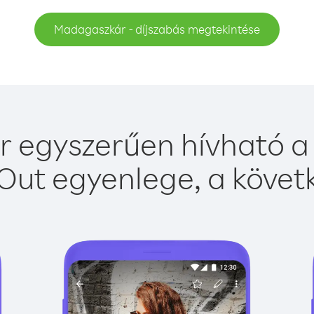
Madagaszkár - díjszabás megtekintése
egyszerűen hívható a 
Out egyenlege, a követk