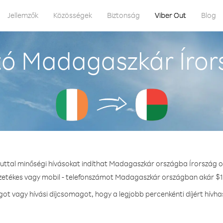
Jellemzők
Közösségek
Biztonság
Viber Out
Blog
ó Madagaszkár Íror
Outtal minőségi hívásokat indíthat Madagaszkár országba Írország o
ezetékes vagy mobil - telefonszámot Madagaszkár országban akár $1.
t vagy hívási díjcsomagot, hogy a legjobb percenkénti díjért hív