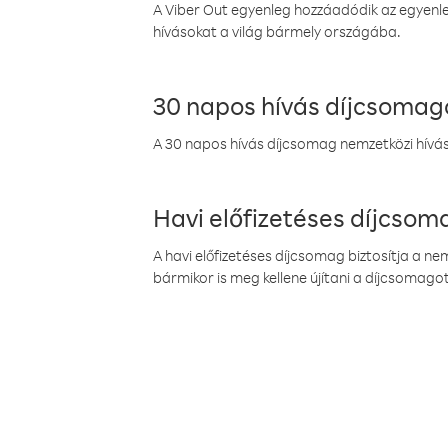
A Viber Out egyenleg hozzáadódik az egyenleg
hívásokat a világ bármely országába.
30 napos hívás díjcsomag
A 30 napos hívás díjcsomag nemzetközi híváso
Havi előfizetéses díjcso
A havi előfizetéses díjcsomag biztosítja a n
bármikor is meg kellene újítani a díjcsomagot