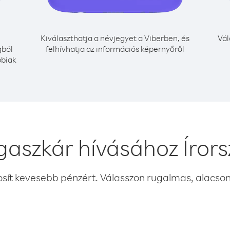
Kiválaszthatja a névjegyet a Viberben, és
Vál
gból
felhívhatja az információs képernyőről
bbiak
aszkár hívásához Írors
osít kevesebb pénzért. Válasszon rugalmas, alacsony