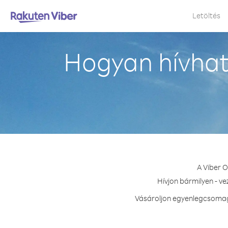
Letöltés
Hogyan hívhat
A Viber 
Hívjon bármilyen - v
Vásároljon egyenlegcsomago