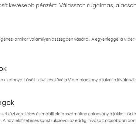
osít kevesebb pénzért. Válasszon rugalmas, alacsony
éhez, amikor valamilyen összegben vásárol. A egyenleggel a Viber a
ok
k lebonyolítását teszi lehetővé a Viber alacsony díjaival a kiválas
magok
emzetközi vezetékes és mobiltelefonszámoknak alacsony díjakkal törté
. A havi előfizetéses konstrukcióval az eddigi hívásait olcsóbban bony