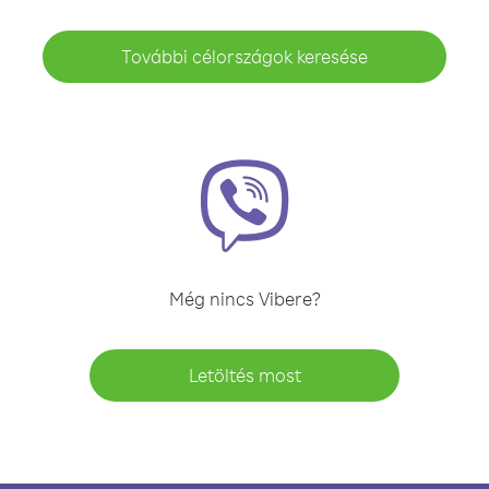
További célországok keresése
Még nincs Vibere?
Letöltés most