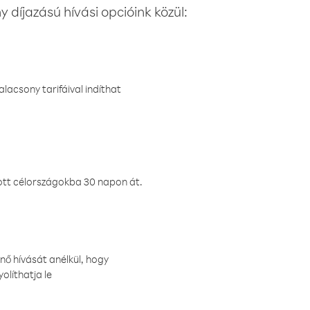
 díjazású hívási opcióink közül:
lacsony tarifáival indíthat
ztott célországokba 30 napon át.
nő hívását anélkül, hogy
olíthatja le