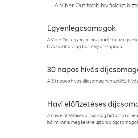
A Viber Out több hívásidőt bizt
Egyenlegcsomagok
A Viber Out egyenleg hozzáadódik az egyenleg
hívásokat a világ bármely országába.
30 napos hívás díjcsomag
A 30 napos hívás díjcsomag nemzetközi híváso
Havi előfizetéses díjcso
A havi előfizetéses díjcsomag biztosítja a n
bármikor is meg kellene újítani a díjcsomagot