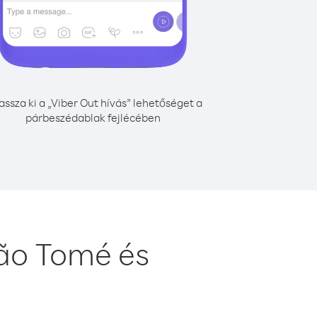
assza ki a „Viber Out hívás” lehetőséget a
párbeszédablak fejlécében
ão Tomé és