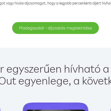
t vagy hívási díjcsomagot, hogy a legjobb percenkénti díjért hív
Madagaszkár - díjszabás megtekintése
egyszerűen hívható a 
Out egyenlege, a követk