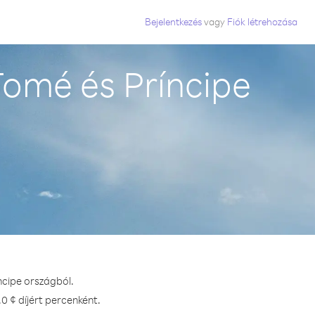
Bejelentkezés
vagy
Fiók létrehozása
omé és Príncipe
ncipe országból.
 ¢ díjért percenként.