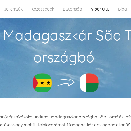
Jellemzők
Közösségek
Biztonság
Viber Out
Blog
 Madagaszkár São T
országból
minőségi hívásokat indíthat Madagaszkár országba São Tomé és Prí
ezetékes vagy mobil - telefonszámot Madagaszkár országban akár 99.0