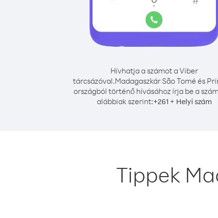
Hívhatja a számot a Viber
tárcsázóval.
Madagaszkár São Tomé és Prí
országból történő hívásához írja be a szá
alábbiak szerint:
+
+
261
Helyi szám
Tippek Ma