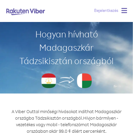
Bejelentkezés
Togg
navig
Hogyan hívható
Madagaszkár
Tádzsikisztán országból
A Viber Outtal minőségi hívásokat indíthat Madagaszkár
országba Tádzsikisztán országból.
Hívjon bármilyen -
vezetékes vagy mobil - telefonszámot Madagaszkár
országban akár 99.0 ¢ díjért percenként.