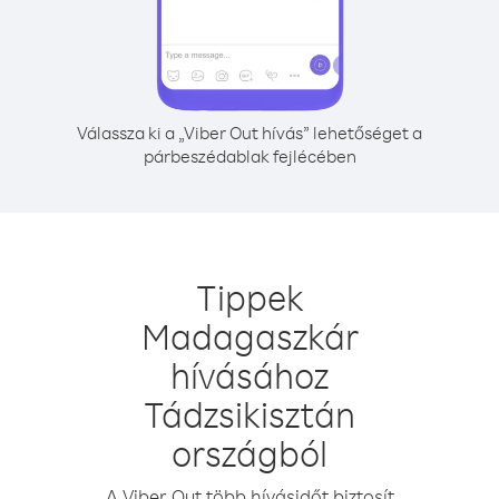
Válassza ki a „Viber Out hívás” lehetőséget a
párbeszédablak fejlécében
Tippek
Madagaszkár
hívásához
Tádzsikisztán
országból
A Viber Out több hívásidőt biztosít