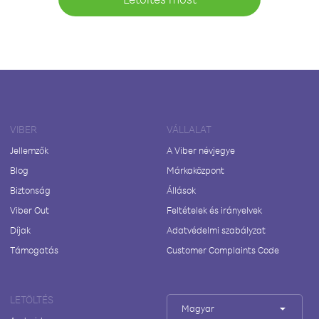
VIBER
VÁLLALAT
Jellemzők
A Viber névjegye
Blog
Márkaközpont
Biztonság
Állások
Viber Out
Feltételek és irányelvek
Díjak
Adatvédelmi szabályzat
Támogatás
Customer Complaints Code
LETÖLTÉS
Magyar