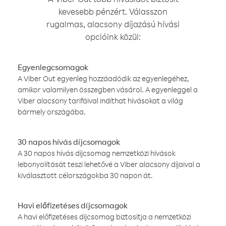
kevesebb pénzért. Válasszon
rugalmas, alacsony díjazású hívási
opcióink közül:
Egyenlegcsomagok
A Viber Out egyenleg hozzáadódik az egyenlegéhez,
amikor valamilyen összegben vásárol. A egyenleggel a
Viber alacsony tarifáival indíthat hívásokat a világ
bármely országába.
30 napos hívás díjcsomagok
A 30 napos hívás díjcsomag nemzetközi hívások
lebonyolítását teszi lehetővé a Viber alacsony díjaival a
kiválasztott célországokba 30 napon át.
Havi előfizetéses díjcsomagok
A havi előfizetéses díjcsomag biztosítja a nemzetközi