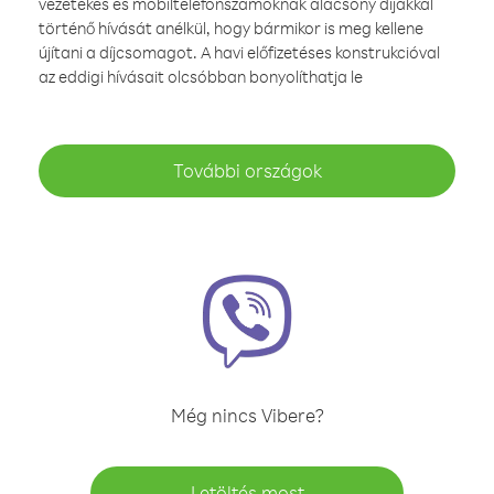
vezetékes és mobiltelefonszámoknak alacsony díjakkal
történő hívását anélkül, hogy bármikor is meg kellene
újítani a díjcsomagot. A havi előfizetéses konstrukcióval
az eddigi hívásait olcsóbban bonyolíthatja le
További országok
Még nincs Vibere?
Letöltés most