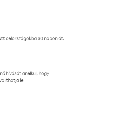
ztott célországokba 30 napon át.
nő hívását anélkül, hogy
olíthatja le