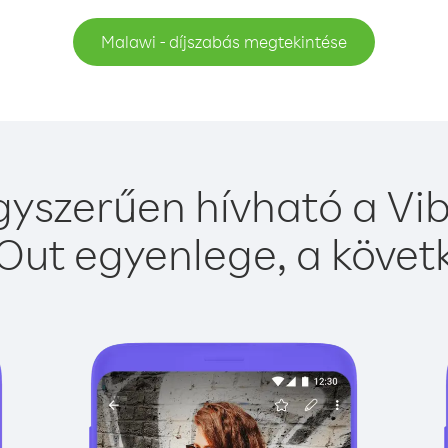
Malawi - díjszabás megtekintése
yszerűen hívható a Vib
Out egyenlege, a követk