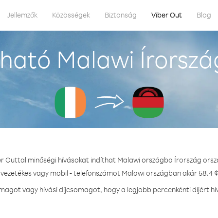
Jellemzők
Közösségek
Biztonság
Viber Out
Blog
ható Malawi Írorszá
er Outtal minőségi hívásokat indíthat Malawi országba Írország orsz
 vezetékes vagy mobil - telefonszámot Malawi országban akár 58.4 ¢
agot vagy hívási díjcsomagot, hogy a legjobb percenkénti díjért h