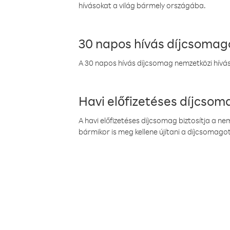
hívásokat a világ bármely országába.
30 napos hívás díjcsomag
A 30 napos hívás díjcsomag nemzetközi híváso
Havi előfizetéses díjcso
A havi előfizetéses díjcsomag biztosítja a n
bármikor is meg kellene újítani a díjcsomagot