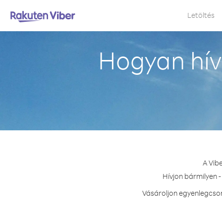
Letöltés
Hogyan hív
A Vib
Hívjon bármilyen -
Vásároljon egyenlegcsom