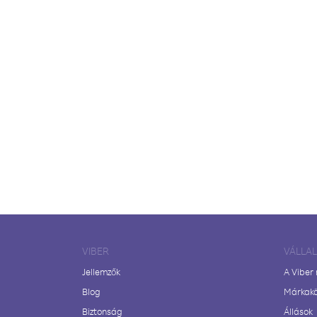
VIBER
VÁLLA
Jellemzők
A Viber
Blog
Márkak
Biztonság
Állások