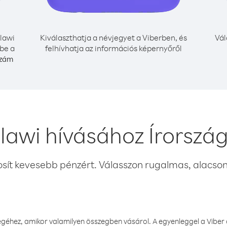
lawi
Kiválaszthatja a névjegyet a Viberben, és
Vál
 be a
felhívhatja az információs képernyőről
szám
lawi hívásához Írország
osít kevesebb pénzért. Válasszon rugalmas, alacsony
éhez, amikor valamilyen összegben vásárol. A egyenleggel a Viber a