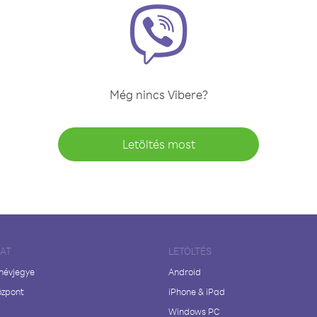
Még nincs Vibere?
Letöltés most
LAT
LETÖLTÉS
 névjegye
Android
özpont
iPhone & iPad
Windows PC