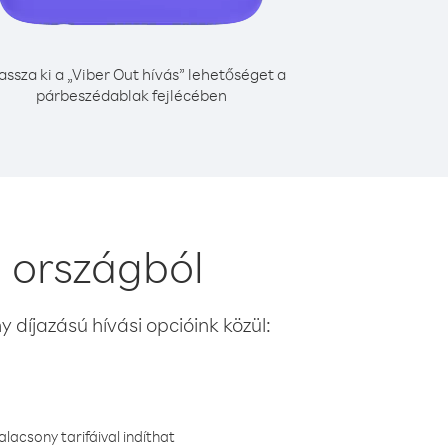
assza ki a „Viber Out hívás” lehetőséget a
párbeszédablak fejlécében
 országból
 díjazású hívási opcióink közül:
lacsony tarifáival indíthat