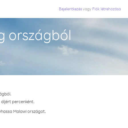
Bejelentkezés
vagy
Fiók létrehozása
g országból
ágból.
 díjért percenként.
ívhassa Malawi országot.