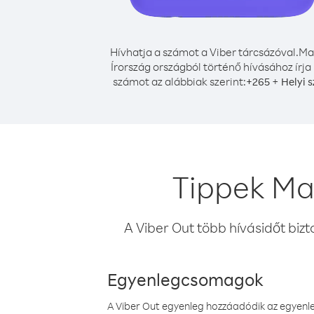
Hívhatja a számot a Viber tárcsázóval.
Ma
Írország országból történő hívásához írja
számot az alábbiak szerint:
+
+
265
Helyi 
Tippek Ma
A Viber Out több hívásidőt bizt
Egyenlegcsomagok
A Viber Out egyenleg hozzáadódik az egyenleg