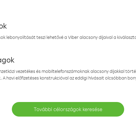
ok
k lebonyolítását teszi lehetővé a Viber alacsony díjaival a kiválas
magok
emzetközi vezetékes és mobiltelefonszámoknak alacsony díjakkal törté
. A havi előfizetéses konstrukcióval az eddigi hívásait olcsóbban bony
További célországok keresése