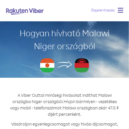
Bejelentkezés
Togg
navig
Hogyan hívható Malawi
Niger országból
A Viber Outtal minőségi hívásokat indíthat Malawi
országba Niger országból.
Hívjon bármilyen - vezetékes
vagy mobil - telefonszámot Malawi országban akár 47.5 ¢
díjért percenként.
Vásároljon egyenlegcsomagot vagy hívási díjcsomagot,