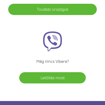
További országok
Még nincs Vibere?
Letöltés most