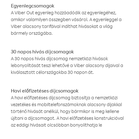
Egyenlegcsomagok
A Viber Out egyenleg hozzáadódik az egyenlegéhez,
amikor valamilyen összegben vásárol. A egyenleggel a
Viber alacsony tarifáival indíthat hívásokat a világ
bármely országába.
30 napos hívás díjcsomagok
A 30 napos hívás díjcsomag nemzetközi hívások
lebonyolítását teszi lehetővé a Viber alacsony díjaival a
kiválasztott célországokba 30 napon át.
Havi előfizetéses díjcsomagok
A havi előfizetéses díjcsomag biztosítja a nemzetközi
vezetékes és mobiltelefonszámoknak alacsony díjakkal
történő hívását anélkül, hogy bármikor is meg kellene
újítani a díjcsomagot. A havi előfizetéses konstrukcióval
az eddigi hívásait olcsóbban bonyolíthatja le