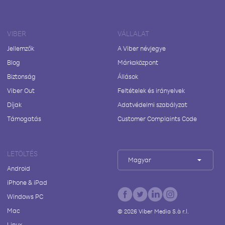
VIBER
VÁLLALAT
Jellemzők
A Viber névjegye
Blog
Márkaközpont
Biztonság
Állások
Viber Out
Feltételek és irányelvek
Díjak
Adatvédelmi szabályzat
Támogatás
Customer Complaints Code
LETÖLTÉS
Magyar
Android
iPhone & iPad
Windows PC
Mac
©
2026
Viber Media S.à r.l.
Linux