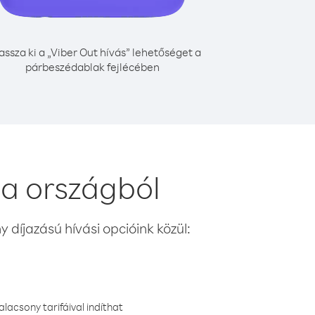
assza ki a „Viber Out hívás” lehetőséget a
párbeszédablak fejlécében
ia országból
 díjazású hívási opcióink közül:
lacsony tarifáival indíthat