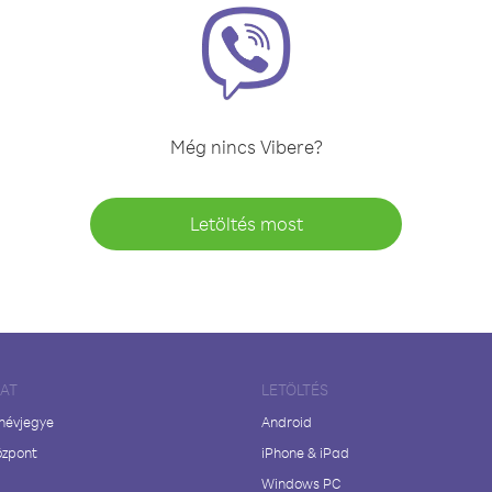
Még nincs Vibere?
Letöltés most
LAT
LETÖLTÉS
 névjegye
Android
özpont
iPhone & iPad
Windows PC