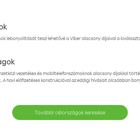
ok
k lebonyolítását teszi lehetővé a Viber alacsony díjaival a kiválas
magok
emzetközi vezetékes és mobiltelefonszámoknak alacsony díjakkal törté
. A havi előfizetéses konstrukcióval az eddigi hívásait olcsóbban bony
További célországok keresése