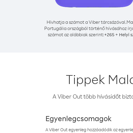
Hívhatja a számot a Viber tárcsázóval.
Ma
Portugália országból történő hívásához írj
számot az alábbiak szerint:
+
+
265
Helyi 
Tippek Mala
A Viber Out több hívásidőt bizt
Egyenlegcsomagok
A Viber Out egyenleg hozzáadódik az egyenleg