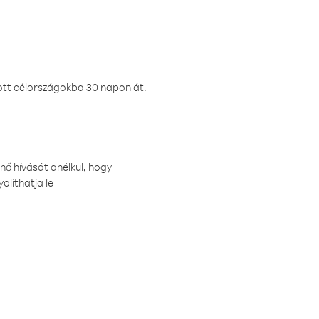
ztott célországokba 30 napon át.
nő hívását anélkül, hogy
olíthatja le