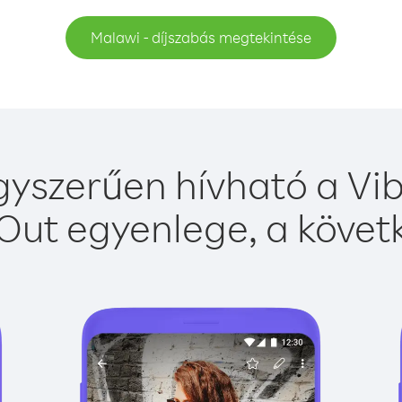
Malawi - díjszabás megtekintése
yszerűen hívható a Vib
Out egyenlege, a követk