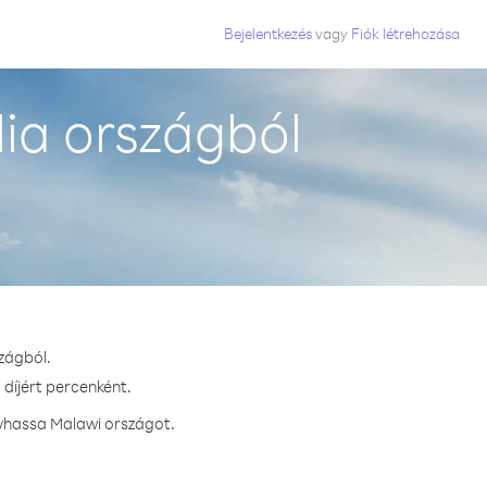
Bejelentkezés
vagy
Fiók létrehozása
ia országból
zágból.
 díjért percenként.
ívhassa Malawi országot.