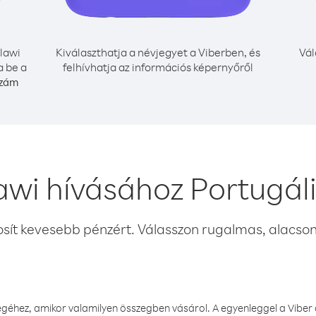
lawi
Kiválaszthatja a névjegyet a Viberben, és
Vál
a be a
felhívhatja az információs képernyőről
szám
wi hívásához Portugál
osít kevesebb pénzért. Válasszon rugalmas, alacsony
éhez, amikor valamilyen összegben vásárol. A egyenleggel a Viber a