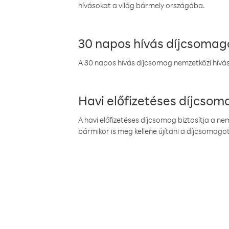
hívásokat a világ bármely országába.
30 napos hívás díjcsomag
A 30 napos hívás díjcsomag nemzetközi híváso
Havi előfizetéses díjcso
A havi előfizetéses díjcsomag biztosítja a n
bármikor is meg kellene újítani a díjcsomagot