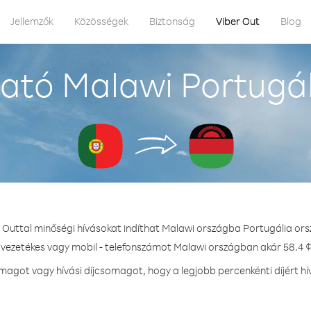
Jellemzők
Közösségek
Biztonság
Viber Out
Blog
ató Malawi Portugál
r Outtal minőségi hívásokat indíthat Malawi országba Portugália ors
 vezetékes vagy mobil - telefonszámot Malawi országban akár 58.4 ¢
agot vagy hívási díjcsomagot, hogy a legjobb percenkénti díjért h