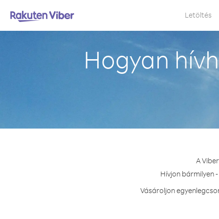
Letöltés
Hogyan hívh
A Vibe
Hívjon bármilyen -
Vásároljon egyenlegcsom