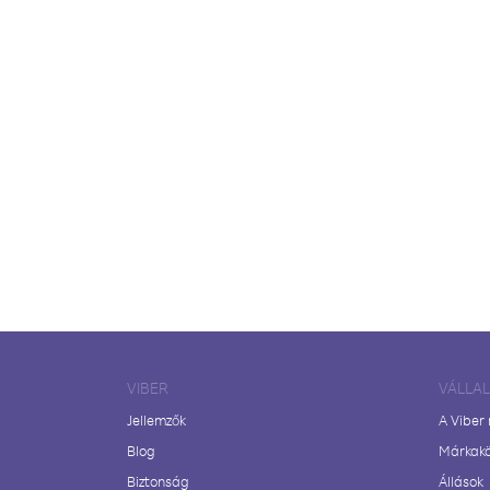
VIBER
VÁLLA
Jellemzők
A Viber
Blog
Márkak
Biztonság
Állások