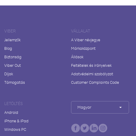
VIBER
VÁLLALAT
Jellemzők
A Viber névjegye
Blog
Márkaközpont
Biztonság
Állások
Viber Out
Feltételek és irányelvek
Díjak
Adatvédelmi szabályzat
Támogatás
Customer Complaints Code
LETÖLTÉS
Magyar
Android
iPhone & iPad
Windows PC