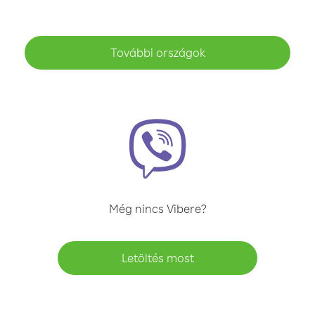
További országok
Még nincs Vibere?
Letöltés most