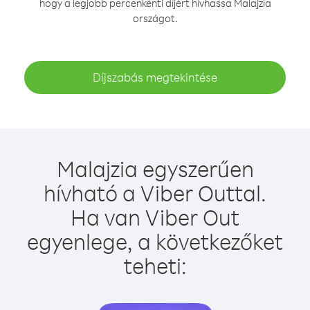
hogy a legjobb percenkénti díjért hívhassa Malajzia
országot.
Díjszabás megtekintése
Malajzia egyszerűen
hívható a Viber Outtal.
Ha van Viber Out
egyenlege, a következőket
teheti: