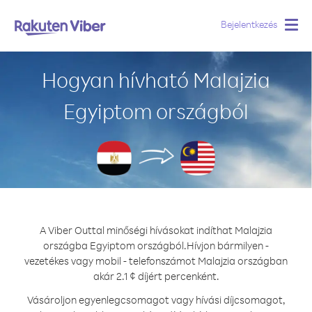
Bejelentkezés
Togg
navig
Hogyan hívható Malajzia
Egyiptom országból
A Viber Outtal minőségi hívásokat indíthat Malajzia
országba Egyiptom országból.
Hívjon bármilyen -
vezetékes vagy mobil - telefonszámot Malajzia országban
akár 2.1 ¢ díjért percenként.
Vásároljon egyenlegcsomagot vagy hívási díjcsomagot,