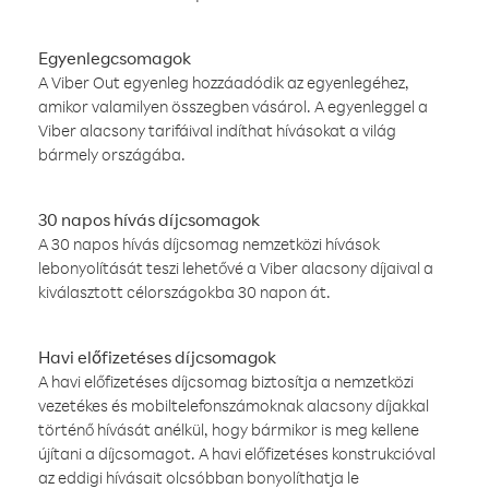
Egyenlegcsomagok
A Viber Out egyenleg hozzáadódik az egyenlegéhez,
amikor valamilyen összegben vásárol. A egyenleggel a
Viber alacsony tarifáival indíthat hívásokat a világ
bármely országába.
30 napos hívás díjcsomagok
A 30 napos hívás díjcsomag nemzetközi hívások
lebonyolítását teszi lehetővé a Viber alacsony díjaival a
kiválasztott célországokba 30 napon át.
Havi előfizetéses díjcsomagok
A havi előfizetéses díjcsomag biztosítja a nemzetközi
vezetékes és mobiltelefonszámoknak alacsony díjakkal
történő hívását anélkül, hogy bármikor is meg kellene
újítani a díjcsomagot. A havi előfizetéses konstrukcióval
az eddigi hívásait olcsóbban bonyolíthatja le