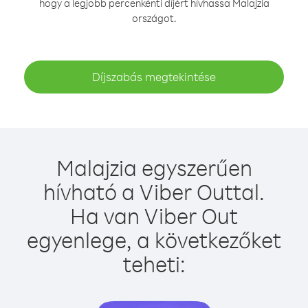
hogy a legjobb percenkénti díjért hívhassa Malajzia
országot.
Díjszabás megtekintése
Malajzia egyszerűen
hívható a Viber Outtal.
Ha van Viber Out
egyenlege, a következőket
teheti: