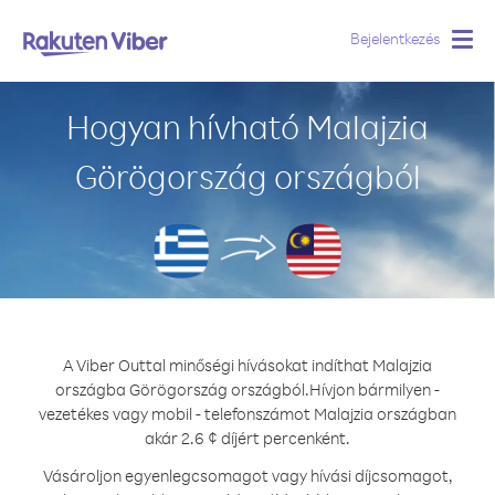
Bejelentkezés
Togg
navig
Hogyan hívható Malajzia
Görögország országból
A Viber Outtal minőségi hívásokat indíthat Malajzia
országba Görögország országból.
Hívjon bármilyen -
vezetékes vagy mobil - telefonszámot Malajzia országban
akár 2.6 ¢ díjért percenként.
Vásároljon egyenlegcsomagot vagy hívási díjcsomagot,