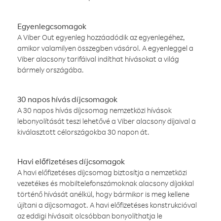
Egyenlegcsomagok
A Viber Out egyenleg hozzáadódik az egyenlegéhez,
amikor valamilyen összegben vásárol. A egyenleggel a
Viber alacsony tarifáival indíthat hívásokat a világ
bármely országába.
30 napos hívás díjcsomagok
A 30 napos hívás díjcsomag nemzetközi hívások
lebonyolítását teszi lehetővé a Viber alacsony díjaival a
kiválasztott célországokba 30 napon át.
Havi előfizetéses díjcsomagok
A havi előfizetéses díjcsomag biztosítja a nemzetközi
vezetékes és mobiltelefonszámoknak alacsony díjakkal
történő hívását anélkül, hogy bármikor is meg kellene
újítani a díjcsomagot. A havi előfizetéses konstrukcióval
az eddigi hívásait olcsóbban bonyolíthatja le