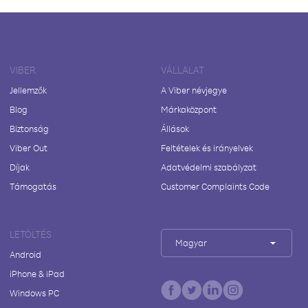
VIBER
VÁLLALAT
Jellemzők
A Viber névjegye
Blog
Márkaközpont
Biztonság
Állások
Viber Out
Feltételek és irányelvek
Díjak
Adatvédelmi szabályzat
Támogatás
Customer Complaints Code
LETÖLTÉS
Magyar
Android
iPhone & iPad
Windows PC