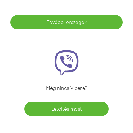
További országok
Még nincs Vibere?
Letöltés most