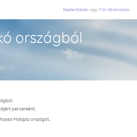
Bejelentkezés
vagy
Fiók létrehozása
kó országból
zágból.
díjért percenként.
vhassa Malajzia országot.