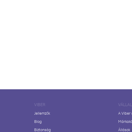
VIBER
VÁLLA
Jellemzők
A Viber
Blog
Márkak
Biztonság
Állások