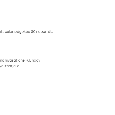
ztott célországokba 30 napon át.
nő hívását anélkül, hogy
olíthatja le