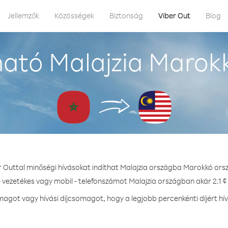
Jellemzők
Közösségek
Biztonság
Viber Out
Blog
ató Malajzia Marok
r Outtal minőségi hívásokat indíthat Malajzia országba Marokkó ors
- vezetékes vagy mobil - telefonszámot Malajzia országban akár 2.1 ¢ 
got vagy hívási díjcsomagot, hogy a legjobb percenkénti díjért hí