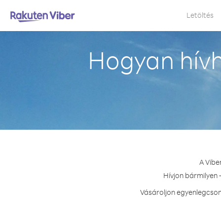
Letöltés
Hogyan hívh
A Vibe
Hívjon bármilyen 
Vásároljon egyenlegcsoma