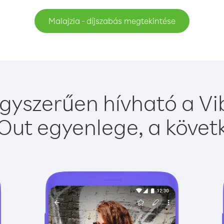
Malajzia - díjszabás megtekintése
gyszerűen hívható a Vi
Out egyenlege, a követk