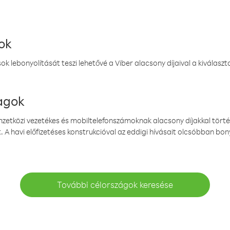
ok
k lebonyolítását teszi lehetővé a Viber alacsony díjaival a kiválas
magok
emzetközi vezetékes és mobiltelefonszámoknak alacsony díjakkal törté
. A havi előfizetéses konstrukcióval az eddigi hívásait olcsóbban bony
További célországok keresése