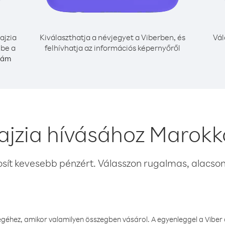
ajzia
Kiválaszthatja a névjegyet a Viberben, és
Vál
 be a
felhívhatja az információs képernyőről
szám
ajzia hívásához Marokk
osít kevesebb pénzért. Válasszon rugalmas, alacsony
éhez, amikor valamilyen összegben vásárol. A egyenleggel a Viber a