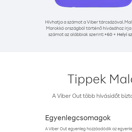
Hívhatja a számot a Viber tárcsázóval.
Mal
Marokkó országból történő hívásához írja
számot az alábbiak szerint:
+
+
60
Helyi 
Tippek Mal
A Viber Out több hívásidőt bizt
Egyenlegcsomagok
A Viber Out egyenleg hozzáadódik az egyenleg