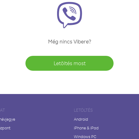
Még nincs Vibere?
Letöltés most
LAT
LETÖLTÉS
 névjegye
Android
özpont
iPhone & iPad
Windows PC