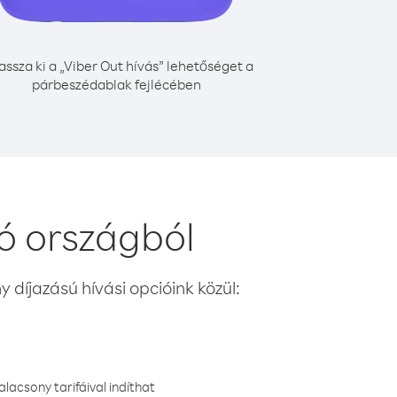
assza ki a „Viber Out hívás” lehetőséget a
párbeszédablak fejlécében
ó országból
 díjazású hívási opcióink közül:
lacsony tarifáival indíthat