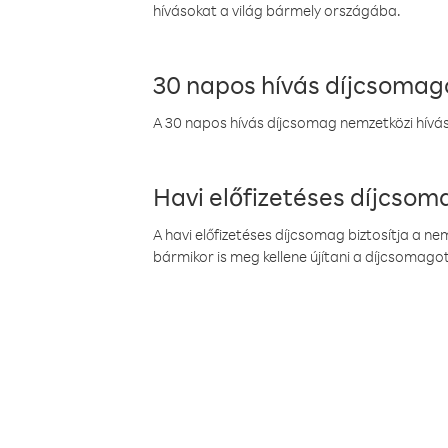
hívásokat a világ bármely országába.
30 napos hívás díjcsomag
A 30 napos hívás díjcsomag nemzetközi híváso
Havi előfizetéses díjcso
A havi előfizetéses díjcsomag biztosítja a n
bármikor is meg kellene újítani a díjcsomagot