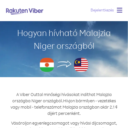
Bejelentkezés
Togg
navig
Hogyan hívható Malajzia
Niger országból
A Viber Outtal minőségi hívásokat indíthat Malajzia
országba Niger országból.
Hívjon bármilyen - vezetékes
vagy mobil - telefonszámot Malajzia országban akár 2.1 ¢
díjért percenként.
Vásároljon egyenlegcsomagot vagy hívási díjcsomagot,