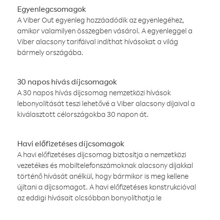
Egyenlegcsomagok
A Viber Out egyenleg hozzáadódik az egyenlegéhez,
amikor valamilyen összegben vásárol. A egyenleggel a
Viber alacsony tarifáival indíthat hívásokat a világ
bármely országába.
30 napos hívás díjcsomagok
A 30 napos hívás díjcsomag nemzetközi hívások
lebonyolítását teszi lehetővé a Viber alacsony díjaival a
kiválasztott célországokba 30 napon át.
Havi előfizetéses díjcsomagok
A havi előfizetéses díjcsomag biztosítja a nemzetközi
vezetékes és mobiltelefonszámoknak alacsony díjakkal
történő hívását anélkül, hogy bármikor is meg kellene
újítani a díjcsomagot. A havi előfizetéses konstrukcióval
az eddigi hívásait olcsóbban bonyolíthatja le