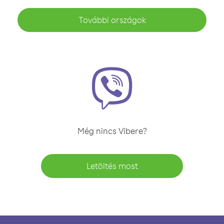
További országok
Még nincs Vibere?
Letöltés most