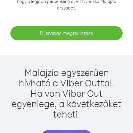
hogy a legjobb percenkénti díjért hívhassa Malajzia
országot.
Díjszabás megtekintése
Malajzia egyszerűen
hívható a Viber Outtal.
Ha van Viber Out
egyenlege, a következőket
teheti: