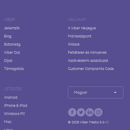
VIBER
VÁLLALAT
Jellemzők
A Viber névjegye
Blog
Márkaközpont
Biztonság
Állások
Viber Out
Feltételek és irányelvek
Díjak
Adatvédelmi szabályzat
Támogatás
Customer Complaints Code
LETÖLTÉS
Magyar
Android
iPhone & iPad
Windows PC
Mac
©
2026
Viber Media S.à r.l.
Linux