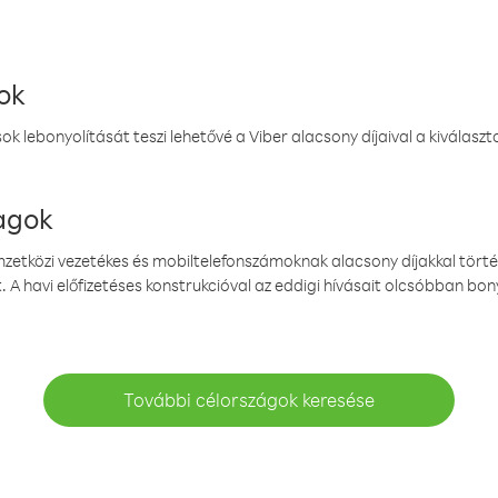
ok
k lebonyolítását teszi lehetővé a Viber alacsony díjaival a kiválas
magok
emzetközi vezetékes és mobiltelefonszámoknak alacsony díjakkal törté
. A havi előfizetéses konstrukcióval az eddigi hívásait olcsóbban bony
További célországok keresése