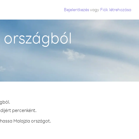
Bejelentkezés
vagy
Fiók létrehozása
 országból
gból.
díjért percenként.
vhassa Malajzia országot.