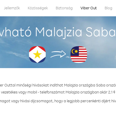
Jellemzők
Közösségek
Biztonság
Viber Out
Blog
vható Malajzia Saba
ber Outtal minőségi hívásokat indíthat Malajzia országba Saba orszá
- vezetékes vagy mobil - telefonszámot Malajzia országban akár 2.1 ¢ 
got vagy hívási díjcsomagot, hogy a legjobb percenkénti díjért hí