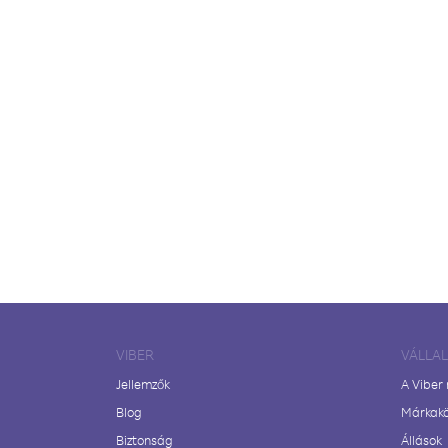
VIBER
VÁLLA
Jellemzők
A Viber
Blog
Márkak
Biztonság
Állások