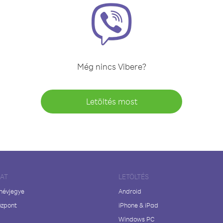
Még nincs Vibere?
Letöltés most
LAT
LETÖLTÉS
 névjegye
Android
özpont
iPhone & iPad
Windows PC