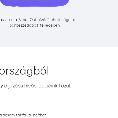
assza ki a „Viber Out hívás” lehetőséget a
párbeszédablak fejlécében
 országból
 díjazású hívási opcióink közül:
lacsony tarifáival indíthat