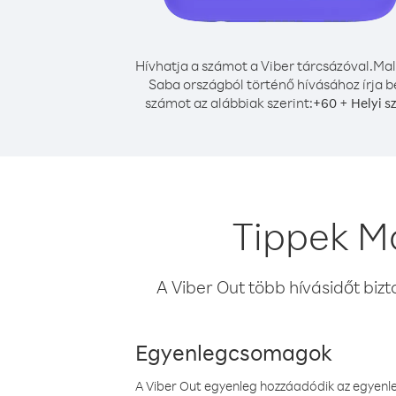
Hívhatja a számot a Viber tárcsázóval.
Mal
Saba országból történő hívásához írja b
számot az alábbiak szerint:
+
+
60
Helyi 
Tippek Ma
A Viber Out több hívásidőt bizt
Egyenlegcsomagok
A Viber Out egyenleg hozzáadódik az egyenleg