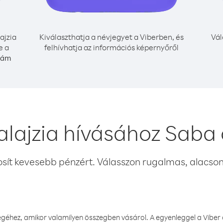
ajzia
Kiválaszthatja a névjegyet a Viberben, és
Vál
e a
felhívhatja az információs képernyőről
szám
lajzia hívásához Saba
osít kevesebb pénzért. Válasszon rugalmas, alacsony
éhez, amikor valamilyen összegben vásárol. A egyenleggel a Viber a