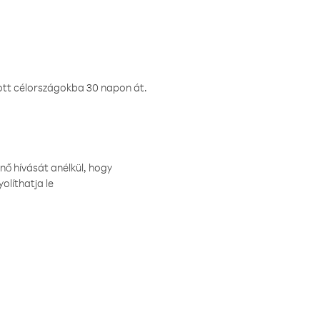
ztott célországokba 30 napon át.
nő hívását anélkül, hogy
olíthatja le