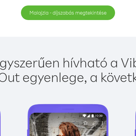
Malajzia - díjszabás megtekintése
gyszerűen hívható a Vi
Out egyenlege, a követk