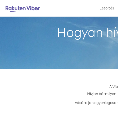
Letöltés
Hogyan hí
A Vi
Hívjon bármilyen 
Vásároljon egyenlegcsoma