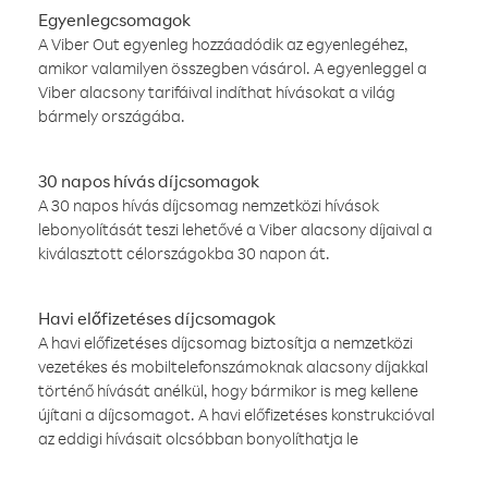
Egyenlegcsomagok
A Viber Out egyenleg hozzáadódik az egyenlegéhez,
amikor valamilyen összegben vásárol. A egyenleggel a
Viber alacsony tarifáival indíthat hívásokat a világ
bármely országába.
30 napos hívás díjcsomagok
A 30 napos hívás díjcsomag nemzetközi hívások
lebonyolítását teszi lehetővé a Viber alacsony díjaival a
kiválasztott célországokba 30 napon át.
Havi előfizetéses díjcsomagok
A havi előfizetéses díjcsomag biztosítja a nemzetközi
vezetékes és mobiltelefonszámoknak alacsony díjakkal
történő hívását anélkül, hogy bármikor is meg kellene
újítani a díjcsomagot. A havi előfizetéses konstrukcióval
az eddigi hívásait olcsóbban bonyolíthatja le