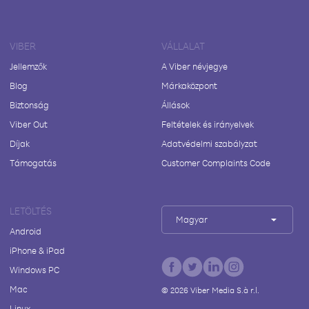
VIBER
VÁLLALAT
Jellemzők
A Viber névjegye
Blog
Márkaközpont
Biztonság
Állások
Viber Out
Feltételek és irányelvek
Díjak
Adatvédelmi szabályzat
Támogatás
Customer Complaints Code
LETÖLTÉS
Magyar
Android
iPhone & iPad
Windows PC
Mac
©
2026
Viber Media S.à r.l.
Linux