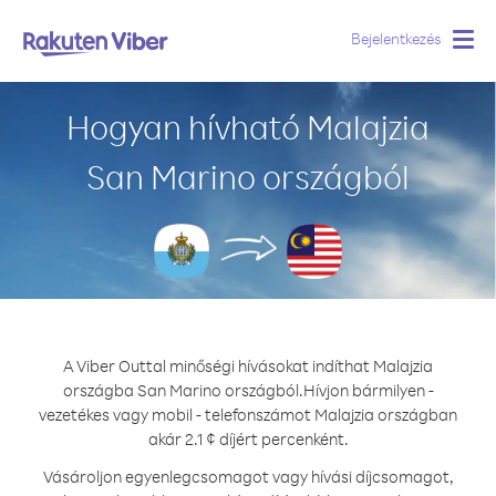
Bejelentkezés
Togg
navig
Hogyan hívható Malajzia
San Marino országból
A Viber Outtal minőségi hívásokat indíthat Malajzia
országba San Marino országból.
Hívjon bármilyen -
vezetékes vagy mobil - telefonszámot Malajzia országban
akár 2.1 ¢ díjért percenként.
Vásároljon egyenlegcsomagot vagy hívási díjcsomagot,