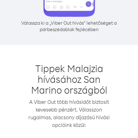
Válassza ki a „Viber Out hívás” lehetőséget a
párbeszédablak fejlécében
Tippek Malajzia
hívásához San
Marino országból
A Viber Out több hívásidőt biztosít
kevesebb pénzért. Válasszon
rugalmas, alacsony díjazású hívási
opcióink közül: