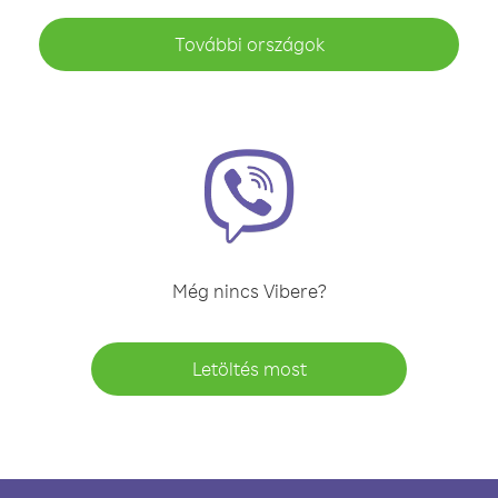
További országok
Még nincs Vibere?
Letöltés most