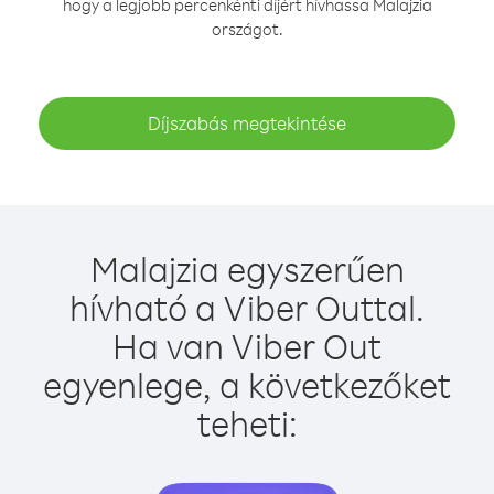
hogy a legjobb percenkénti díjért hívhassa Malajzia
országot.
Díjszabás megtekintése
Malajzia egyszerűen
hívható a Viber Outtal.
Ha van Viber Out
egyenlege, a következőket
teheti: