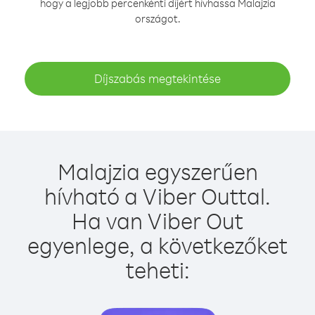
hogy a legjobb percenkénti díjért hívhassa Malajzia
országot.
Díjszabás megtekintése
Malajzia egyszerűen
hívható a Viber Outtal.
Ha van Viber Out
egyenlege, a következőket
teheti: