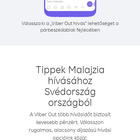
Válassza ki a „Viber Out hívás” lehetőséget a
párbeszédablak fejlécében
Tippek Malajzia
hívásához
Svédország
országból
A Viber Out több hívásidőt biztosít
kevesebb pénzért. Válasszon
rugalmas, alacsony díjazású hívási
opcióink közül: