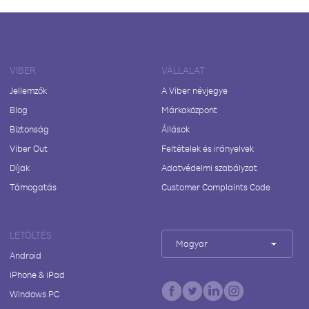
VIBER
VÁLLALAT
Jellemzők
A Viber névjegye
Blog
Márkaközpont
Biztonság
Állások
Viber Out
Feltételek és irányelvek
Díjak
Adatvédelmi szabályzat
Támogatás
Customer Complaints Code
LETÖLTÉS
Magyar
Android
iPhone & iPad
Windows PC