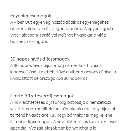
Egyenlegcsomagok
A Viber Out egyenleg hozzáadódik az egyenlegéhez,
amikor valamilyen összegben vásárol. A egyenleggel a
Viber alacsony tarifáival indíthat hívásokat a világ
bármely országába.
30 napos hívás díjcsomagok
A 30 napos hívás díjcsomag nemzetközi hívások
lebonyolítását teszi lehetővé a Viber alacsony díjaival a
kiválasztott célországokba 30 napon át.
Havi előfizetéses díjcsomagok
A havi előfizetéses díjcsomag biztosítja a nemzetközi
vezetékes és mobiltelefonszámoknak alacsony díjakkal
történő hívását anélkül, hogy bármikor is meg kellene
újítani a díjcsomagot. A havi előfizetéses konstrukcióval
az eddigi hívásait olcsóbban bonyolíthatja le