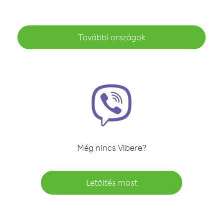
További országok
Még nincs Vibere?
Letöltés most