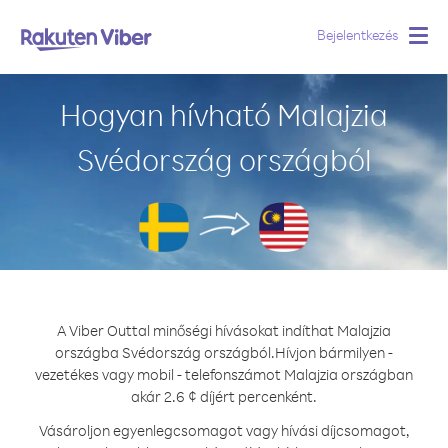
Bejelentkezés
Togg
navig
Hogyan hívható Malajzia
Svédország országból
A Viber Outtal minőségi hívásokat indíthat Malajzia
országba Svédország országból.
Hívjon bármilyen -
vezetékes vagy mobil - telefonszámot Malajzia országban
akár 2.6 ¢ díjért percenként.
Vásároljon egyenlegcsomagot vagy hívási díjcsomagot,